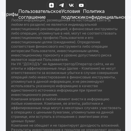
Пользовательское
Условия
Политика
Тарифы
соглашение
подписки
конфиденциальност
Любая информация, размещенная на настоящем сайте (в
любом его разделе) не является индивидуальной
инвестиционной рекомендацией, и финансовые инструменты
либо операции, упомянутые в ней, могут не соответствовать
инвестиционному профилю Пользователя и его
инвестиционным целям (ожиданиям). Определение
соответствия финансового инструмента либо операции
интересам Пользователя, инвестиционным целям,
инвестиционному горизонту и уровню допустимого риска
является задачей Пользователя.
Ни УК "ДОХОДЪ" ни Администратор/Оператор сайта, ни их
агенты и аффилированные лица (далее - Компания) не несут
ответственности за возможные убытки в случае совершения
операций либо инвестирования в финансовые инструменты,
упомянутые в данной информации, и не рекомендуют
использовать указанную информацию в качестве
единственного источника информации при принятии
инвестиционного решения.
Компания вправе в любой момент внести в информацию
любые изменения. Компания, ее агенты, работники и
аффилированные лица могут в некоторых случаях участвовать
в операциях с ценными бумагами, упомянутыми на данной
странице, или вступать в отношения с эмитентами этих
ценных бумаг.
Компания не обещает и не гарантирует доходность вложений.
Результаты инвестирования в прошлом не определяют доходы