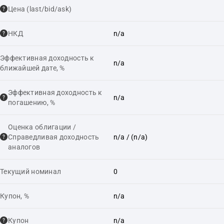
Цена (last/bid/ask)
НКД
n/a
Эффективная доходность к
n/a
ближайшей дате, %
Эффективная доходность к
n/a
погашению, %
Оценка облигации /
Справедливая доходность
n/a
/ (n/a)
аналогов
Текущий номинал
0
Купон, %
n/a
Купон
n/a