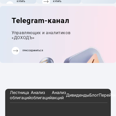
КУПИТЬ
КУПИТЬ
ГОТОВЫЙ
ПОРТФЕЛЬ
Telegram-канал
Управляющих и аналитиков
«ДОХОДЪ»
ПРИСОЕДИНИТЬСЯ
Лестница
Анализ
Анализ
Дивиденды
Блог
Перейти
облигаций
облигаций
акций