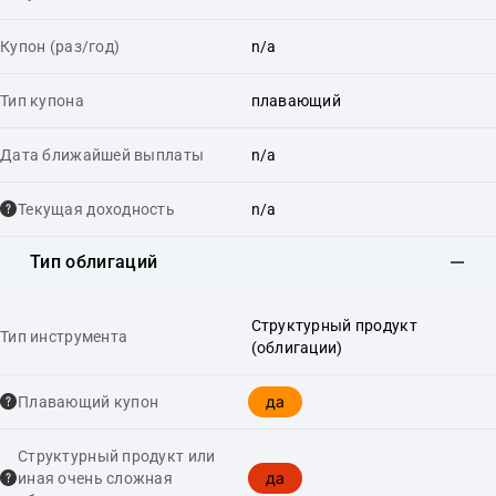
Купон (раз/год)
n/a
Тип купона
плавающий
Дата ближайшей выплаты
n/a
Текущая доходность
n/a
Тип облигаций
Структурный продукт
Тип инструмента
(облигации)
да
Плавающий купон
Структурный продукт или
да
иная очень сложная