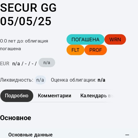
SECUR GG
05/05/25
ПОГАШЕНА
WRN
0.0 лет до: облигация
погашена
FLT
PROF
n/a
EUR
n/a
/
-
/
-
/
Ликвидность:
n/a
Оценка облигации:
n/a
Подробно
Комментарии
Календарь выплат
Основное
Основные данные