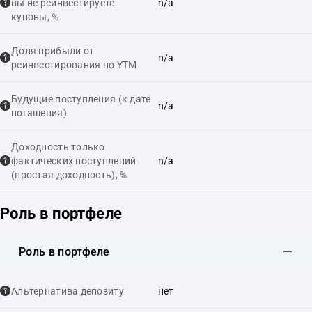
вы не реинвестируете
n/a
купоны, %
Доля прибыли от
n/a
реинвестирования по YTM
Будущие поступления (к дате
n/a
погашения)
Доходность только
фактических поступлений
n/a
(простая доходность), %
Роль в портфеле
Роль в портфеле
Альтернатива депозиту
нет