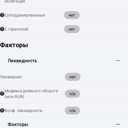
облигация
нет
Cубординированные
нет
С гарантией
Факторы
Ликвидность
нет
Ликвидная
Медиана дневного оборота
n/a
(млн.RUB)
n/a
Коэф. ликвидности
Факторы