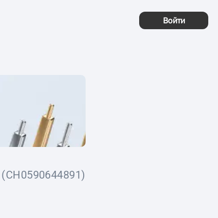
Войти
(CH0590644891)