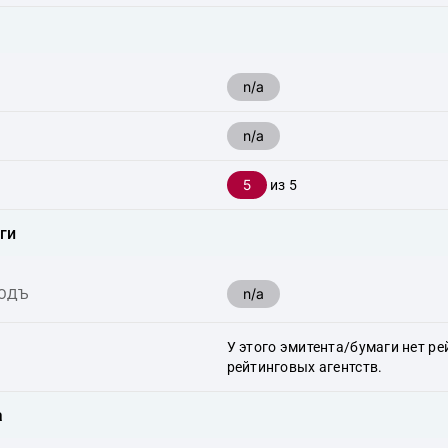
n/a
n/a
5
из 5
ги
n/a
ХОДЪ
У этого эмитента/бумаги нет ре
рейтинговых агентств.
а