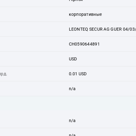
корпоративные
LEONTEQ SECUR AG GUER 04/03
CH0590644891
USD
лрд.
0.01 USD
n/a
n/a
n/a