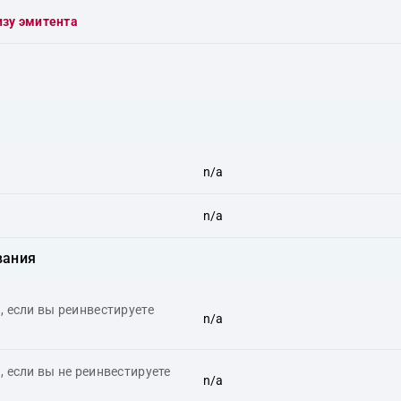
изу эмитента
n/a
n/a
вания
 если вы реинвестируете
n/a
 если вы не реинвестируете
n/a