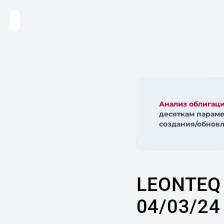
Анализ облигац
десяткам параме
создания/обновл
LEONTEQ
04/03/24