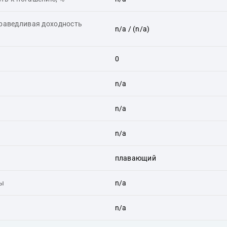
праведливая доходность
n/a
/ (n/a)
0
n/a
n/a
n/a
плавающий
ты
n/a
n/a