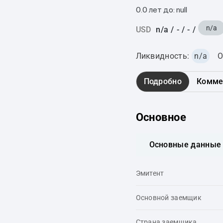
0.0 лет до: null
n/a
USD
n/a
/
-
/
-
/
Ликвидность:
n/a
О
Подробно
Комме
Основное
Основные данные
Эмитент
Основной заемщик
Страна заемщика