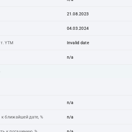
21.08.2023
04.03.2024
ит. YTM
Invalid date
n/a
ь
n/a
 к ближайшей дате, %
n/a
ть к погашению, %
n/a