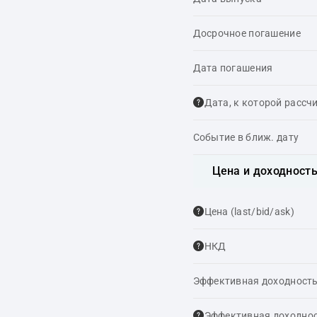
Досрочное погашение
Дата погашения
Дата, к которой рассч
Событие в ближ. дату
Цена и доходност
Цена (last/bid/ask)
НКД
Эффективная доходность
Эффективная доходнос