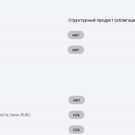
Структурный продукт (облигаци
нет
нет
нет
n/a
рота (млн.RUB)
n/a