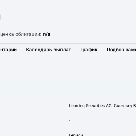
ценка облигации:
n/a
нтарии
Календарь выплат
График
Подбор зам
Leonteq Securities AG, Guernsey 
-
Гернси