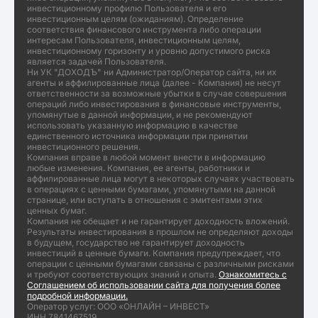
инвестиционному профилю Пользователя и его
инвестиционным целям (ожиданиям). Определение
соответствия финансового инструмента либо операции
интересам Пользователя, инвестиционным целям,
инвестиционному горизонту и уровню допустимого риска
является задачей Пользователя.
Ни УК "ДОХОДЪ" ни Администратор/Оператор сайта, ни их
агенты и аффилированные лица (далее - Компания) не несут
ответственности за возможные убытки в случае совершения
операций либо инвестирования в финансовые инструменты,
упомянутые в данной информации, и не рекомендуют
использовать указанную информацию в качестве
единственного источника информации при принятии
инвестиционного решения.
Компания вправе в любой момент внести в информацию
любые изменения. Компания, ее агенты, работники и
аффилированные лица могут в некоторых случаях участвовать
в операциях с ценными бумагами, упомянутыми на данной
странице, или вступать в отношения с эмитентами этих
ценных бумаг.
Компания не обещает и не гарантирует доходность вложений.
Результаты инвестирования в прошлом не определяют доходы
в будущем, государство не гарантирует доходность
инвестиций в ценные бумаги. Компания предупреждает, что
операции с ценными бумагами связаны с различными рисками
и требуют соответствующих знаний и опыта.
Ознакомитесь с
Соглашением об использовании сайта для получения более
подробной информации.
Оператор услуг: ООО «ОНЛАЙН – ИНВЕСТ»
ИНН 7841467519