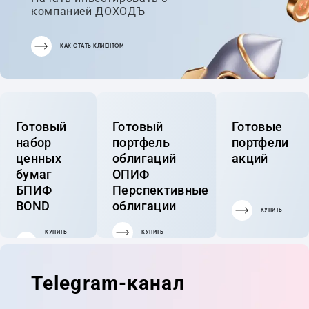
компанией ДОХОДЪ
КАК СТАТЬ КЛИЕНТОМ
Готовый
Готовый
Готовые
набор
портфель
портфели
ценных
облигаций
акций
бумаг
ОПИФ
БПИФ
Перспективные
BOND
облигации
КУПИТЬ
КУПИТЬ
КУПИТЬ
ГОТОВЫЙ
ПОРТФЕЛЬ
Telegram-канал