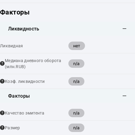
Факторы
Ликвидность
нет
Ликвидная
Медиана дневного оборота
n/a
(млн.RUB)
n/a
Коэф. ликвидности
Факторы
n/a
Качество эмитента
n/a
Размер