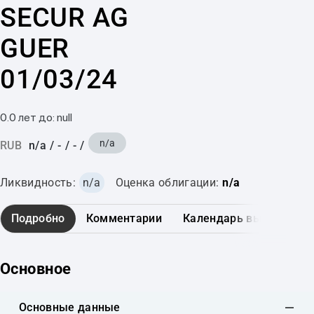
SECUR AG
GUER
01/03/24
0.0 лет до: null
n/a
RUB
n/a
/
-
/
-
/
Ликвидность:
n/a
Оценка облигации:
n/a
Подробно
Комментарии
Календарь выплат
Основное
Основные данные