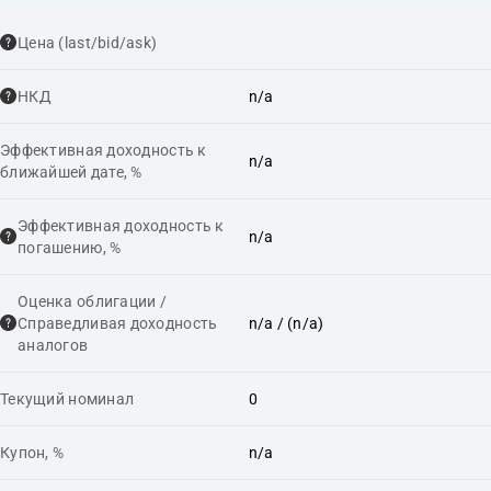
Цена (last/bid/ask)
НКД
n/a
Эффективная доходность к
n/a
ближайшей дате, %
Эффективная доходность к
n/a
погашению, %
Оценка облигации /
Справедливая доходность
n/a
/ (n/a)
аналогов
Текущий номинал
0
Купон, %
n/a