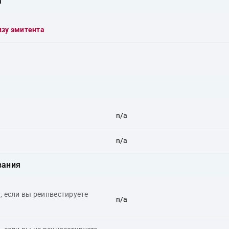
а
изу эмитента
n/a
n/a
вания
 если вы реинвестируете
n/a