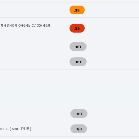
да
или иная очень сложная
да
нет
нет
нет
n/a
рота (млн.RUB)