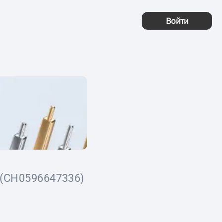
Войти
(CH0596647336)