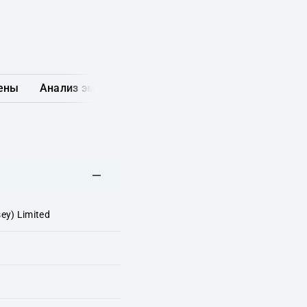
ены
Анализ эмитента
Карта рынка
Другие обл
ey) Limited