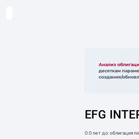
Анализ облигац
десяткам параме
создания/обновл
EFG INTE
0.0 лет до: облигация п