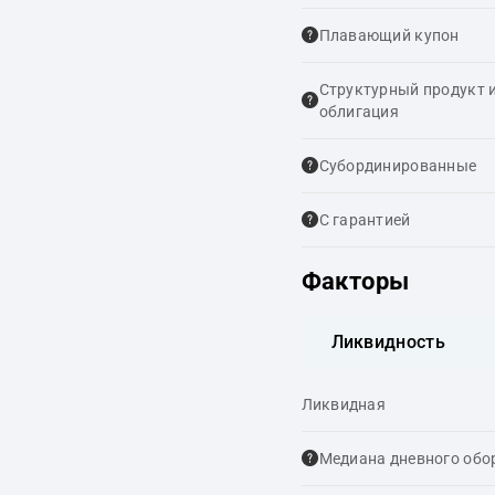
Плавающий купон
Структурный продукт 
облигация
Cубординированные
С гарантией
Факторы
Ликвидность
Ликвидная
Медиана дневного обо