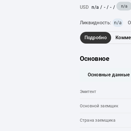
n/a
USD
n/a
/
-
/
-
/
Ликвидность:
n/a
О
Подробно
Комме
Основное
Основные данные
Эмитент
Основной заемщик
Страна заемщика