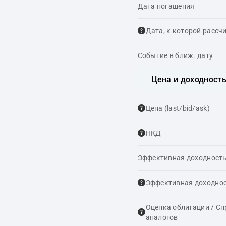
Дата погашения
Дата, к которой рассч
Событие в ближ. дату
Цена и доходност
Цена (last/bid/ask)
НКД
Эффективная доходность
Эффективная доходнос
Оценка облигации / С
аналогов