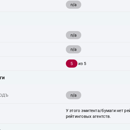
n/a
n/a
n/a
5
из 5
ги
n/a
ХОДЪ
У этого эмитента/бумаги нет ре
рейтинговых агентств.