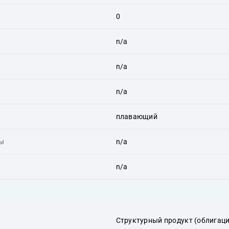
0
n/a
n/a
n/a
плавающий
ты
n/a
n/a
Структурный продукт (облигаци