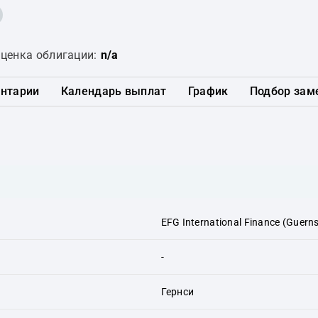
ценка облигации:
n/a
нтарии
Календарь выплат
График
Подбор зам
EFG International Finance (Guerns
-
Гернси