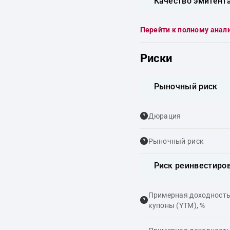
Качество эмитент
Перейти к полному анал
Риски
Рыночный риск
Дюрация
Рыночный риск
Риск реинвестиро
Примерная доходность,
купоны (YTM), %