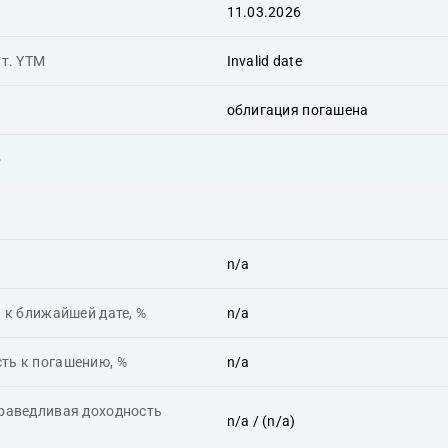
11.03.2026
ит. YTM
Invalid date
облигация погашена
ь
n/a
 к ближайшей дате, %
n/a
ть к погашению, %
n/a
праведливая доходность
n/a
/ (n/a)