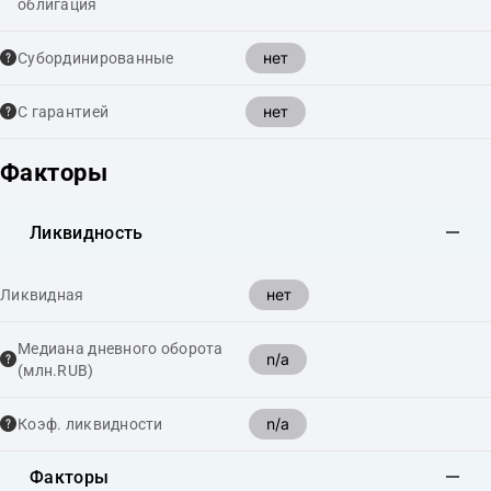
облигация
нет
Cубординированные
нет
С гарантией
Факторы
Ликвидность
нет
Ликвидная
Медиана дневного оборота
n/a
(млн.RUB)
n/a
Коэф. ликвидности
Факторы