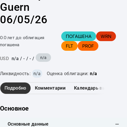
Guern
06/05/26
ПОГАШЕНА
WRN
0.0 лет до: облигация
погашена
FLT
PROF
n/a
USD
n/a
/
-
/
-
/
Ликвидность:
n/a
Оценка облигации:
n/a
Подробно
Комментарии
Календарь выплат
Основное
Основные данные