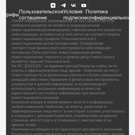
Пользовательское
Условия
Политика
Тарифы
соглашение
подписки
конфиденциальност
Любая информация, размещенная на настоящем сайте (в
любом его разделе) не является индивидуальной
инвестиционной рекомендацией, и финансовые инструменты
либо операции, упомянутые в ней, могут не соответствовать
инвестиционному профилю Пользователя и его
инвестиционным целям (ожиданиям). Определение
соответствия финансового инструмента либо операции
интересам Пользователя, инвестиционным целям,
инвестиционному горизонту и уровню допустимого риска
является задачей Пользователя.
Ни УК "ДОХОДЪ" ни Администратор/Оператор сайта, ни их
агенты и аффилированные лица (далее - Компания) не несут
ответственности за возможные убытки в случае совершения
операций либо инвестирования в финансовые инструменты,
упомянутые в данной информации, и не рекомендуют
использовать указанную информацию в качестве
единственного источника информации при принятии
инвестиционного решения.
Компания вправе в любой момент внести в информацию
любые изменения. Компания, ее агенты, работники и
аффилированные лица могут в некоторых случаях участвовать
в операциях с ценными бумагами, упомянутыми на данной
странице, или вступать в отношения с эмитентами этих
ценных бумаг.
Компания не обещает и не гарантирует доходность вложений.
Результаты инвестирования в прошлом не определяют доходы