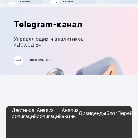
КУПИТЬ
КУПИТЬ
ГОТОВЫЙ
ПОРТФЕЛЬ
Telegram-канал
Управляющих и аналитиков
«ДОХОДЪ»
ПРИСОЕДИНИТЬСЯ
Лестница
Анализ
Анализ
Дивиденды
Блог
Перейти
облигаций
облигаций
акций