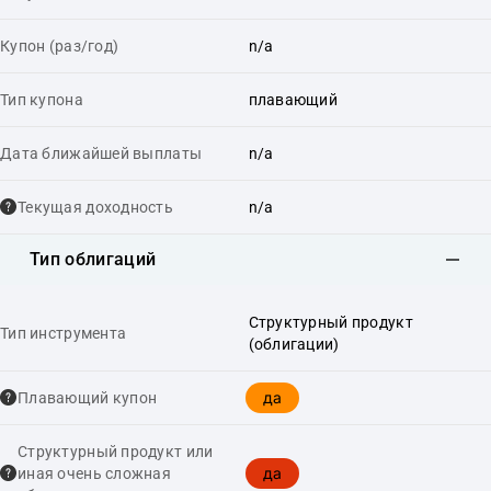
Купон (раз/год)
n/a
Тип купона
плавающий
Дата ближайшей выплаты
n/a
Текущая доходность
n/a
Тип облигаций
Структурный продукт
Тип инструмента
(облигации)
да
Плавающий купон
Структурный продукт или
да
иная очень сложная