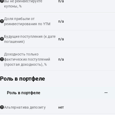
вы не реинвестируете
n/a
купоны, %
Доля прибыли от
n/a
реинвестирования по YTM
Будущие поступления (к дате
n/a
погашения)
Доходность только
фактических поступлений
n/a
(простая доходность), %
Роль в портфеле
Роль в портфеле
Альтернатива депозиту
нет