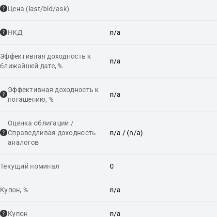
Цена (last/bid/ask)
НКД
n/a
Эффективная доходность к
n/a
ближайшей дате, %
Эффективная доходность к
n/a
погашению, %
Оценка облигации /
Справедливая доходность
n/a
/ (n/a)
аналогов
Текущий номинал
0
Купон, %
n/a
Купон
n/a