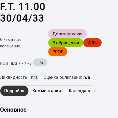
F.T. 11.00
30/04/33
Долгосрочная
6.7 года до:
В обращении
WRN
погашение
PROF
n/a
RUB
n/a
/
-
/
-
/
Ликвидность:
n/a
Оценка облигации:
n/a
Подробно
Комментарии
Календарь выплат
Основное