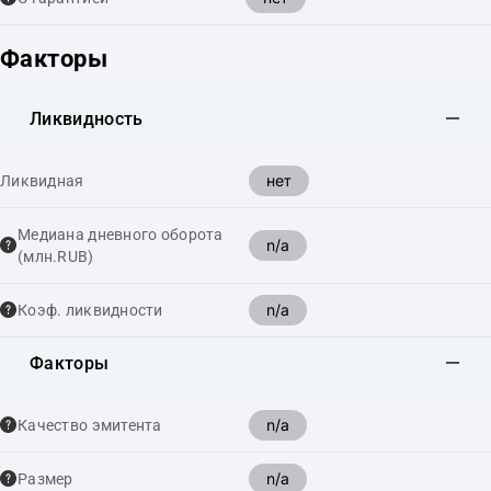
Факторы
Ликвидность
нет
Ликвидная
Медиана дневного оборота
n/a
(млн.RUB)
n/a
Коэф. ликвидности
Факторы
n/a
Качество эмитента
n/a
Размер