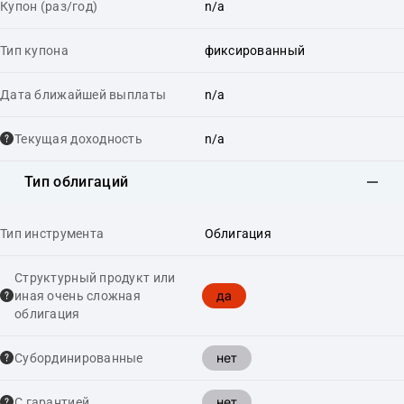
Купон (раз/год)
n/a
Тип купона
фиксированный
Дата ближайшей выплаты
n/a
Текущая доходность
n/a
Тип облигаций
Тип инструмента
Облигация
Структурный продукт или
да
иная очень сложная
облигация
нет
Cубординированные
нет
С гарантией