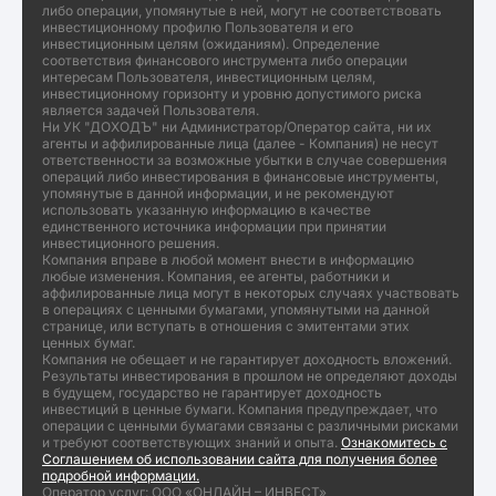
либо операции, упомянутые в ней, могут не соответствовать
инвестиционному профилю Пользователя и его
инвестиционным целям (ожиданиям). Определение
соответствия финансового инструмента либо операции
интересам Пользователя, инвестиционным целям,
инвестиционному горизонту и уровню допустимого риска
является задачей Пользователя.
Ни УК "ДОХОДЪ" ни Администратор/Оператор сайта, ни их
агенты и аффилированные лица (далее - Компания) не несут
ответственности за возможные убытки в случае совершения
операций либо инвестирования в финансовые инструменты,
упомянутые в данной информации, и не рекомендуют
использовать указанную информацию в качестве
единственного источника информации при принятии
инвестиционного решения.
Компания вправе в любой момент внести в информацию
любые изменения. Компания, ее агенты, работники и
аффилированные лица могут в некоторых случаях участвовать
в операциях с ценными бумагами, упомянутыми на данной
странице, или вступать в отношения с эмитентами этих
ценных бумаг.
Компания не обещает и не гарантирует доходность вложений.
Результаты инвестирования в прошлом не определяют доходы
в будущем, государство не гарантирует доходность
инвестиций в ценные бумаги. Компания предупреждает, что
операции с ценными бумагами связаны с различными рисками
и требуют соответствующих знаний и опыта.
Ознакомитесь с
Соглашением об использовании сайта для получения более
подробной информации.
Оператор услуг: ООО «ОНЛАЙН – ИНВЕСТ»