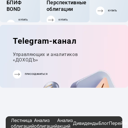
БПИФ
Перспективные
BOND
облигации
КУПИТЬ
КУПИТЬ
КУПИТЬ
ГОТОВЫЙ
ПОРТФЕЛЬ
Telegram-канал
Управляющих и аналитиков
«ДОХОДЪ»
ПРИСОЕДИНИТЬСЯ
Лестница
Анализ
Анализ
Дивиденды
Блог
Перейти
облигаций
облигаций
акций