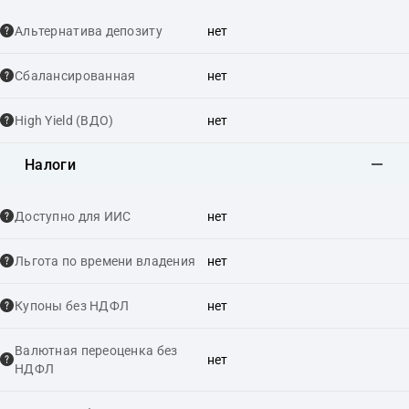
Альтернатива депозиту
нет
Сбалансированная
нет
High Yield (ВДО)
нет
Налоги
Доступно для ИИС
нет
Льгота по времени владения
нет
Купоны без НДФЛ
нет
Валютная переоценка без
нет
НДФЛ