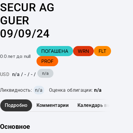
SECUR AG
GUER
09/09/24
ПОГАШЕНА
WRN
FLT
0.0 лет до: null
PROF
n/a
USD
n/a
/
-
/
-
/
Ликвидность:
n/a
Оценка облигации:
n/a
Подробно
Комментарии
Календарь выплат
Основное