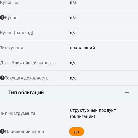
Купон, %
n/a
Купон
n/a
Купон (раз/год)
n/a
Тип купона
плавающий
Дата ближайшей выплаты
n/a
Текущая доходность
n/a
Тип облигаций
Структурный продукт
Тип инструмента
(облигации)
да
Плавающий купон