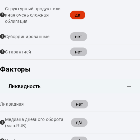
Структурный продукт или
да
иная очень сложная
облигация
нет
Cубординированные
нет
С гарантией
Факторы
Ликвидность
нет
Ликвидная
Медиана дневного оборота
n/a
(млн.RUB)