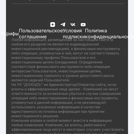
Пользовательское
Условия
Политика
Тарифы
соглашение
подписки
конфиденциальност
Любая информация, размещенная на настоящем сайте (в
любом его разделе) не является индивидуальной
инвестиционной рекомендацией, и финансовые инструменты
либо операции, упомянутые в ней, могут не соответствовать
инвестиционному профилю Пользователя и его
инвестиционным целям (ожиданиям). Определение
соответствия финансового инструмента либо операции
интересам Пользователя, инвестиционным целям,
инвестиционному горизонту и уровню допустимого риска
является задачей Пользователя.
Ни УК "ДОХОДЪ" ни Администратор/Оператор сайта, ни их
агенты и аффилированные лица (далее - Компания) не несут
ответственности за возможные убытки в случае совершения
операций либо инвестирования в финансовые инструменты,
упомянутые в данной информации, и не рекомендуют
использовать указанную информацию в качестве
единственного источника информации при принятии
инвестиционного решения.
Компания вправе в любой момент внести в информацию
любые изменения. Компания, ее агенты, работники и
аффилированные лица могут в некоторых случаях участвовать
в операциях с ценными бумагами, упомянутыми на данной