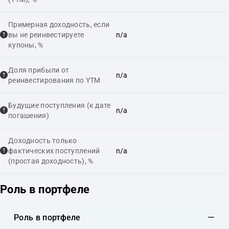
Примерная доходность, если
вы не реинвестируете
n/a
купоны, %
Доля прибыли от
n/a
реинвестирования по YTM
Будущие поступления (к дате
n/a
погашения)
Доходность только
фактических поступлений
n/a
(простая доходность), %
Роль в портфеле
Роль в портфеле