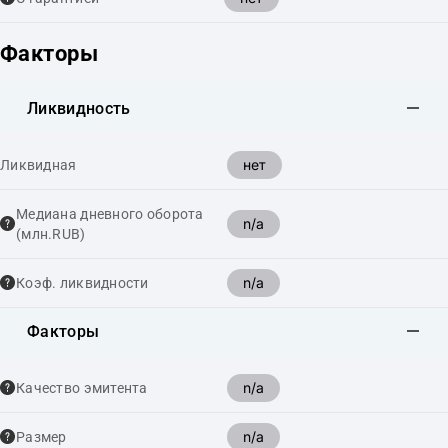
Факторы
Ликвидность
нет
Ликвидная
Медиана дневного оборота
n/a
(млн.RUB)
n/a
Коэф. ликвидности
Факторы
n/a
Качество эмитента
n/a
Размер