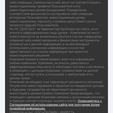
либо операции, упомянутые в ней, могут не соответствовать
инвестиционному профилю Пользователя и его
инвестиционным целям (ожиданиям). Определение
соответствия финансового инструмента либо операции
интересам Пользователя, инвестиционным целям,
инвестиционному горизонту и уровню допустимого риска
является задачей Пользователя.
Ни УК "ДОХОДЪ" ни Администратор/Оператор сайта, ни их
агенты и аффилированные лица (далее - Компания) не несут
ответственности за возможные убытки в случае совершения
операций либо инвестирования в финансовые инструменты,
упомянутые в данной информации, и не рекомендуют
использовать указанную информацию в качестве
единственного источника информации при принятии
инвестиционного решения.
Компания вправе в любой момент внести в информацию
любые изменения. Компания, ее агенты, работники и
аффилированные лица могут в некоторых случаях участвовать
в операциях с ценными бумагами, упомянутыми на данной
странице, или вступать в отношения с эмитентами этих
ценных бумаг.
Компания не обещает и не гарантирует доходность вложений.
Результаты инвестирования в прошлом не определяют доходы
в будущем, государство не гарантирует доходность
инвестиций в ценные бумаги. Компания предупреждает, что
операции с ценными бумагами связаны с различными рисками
и требуют соответствующих знаний и опыта.
Ознакомитесь с
Соглашением об использовании сайта для получения более
подробной информации.
Оператор услуг: ООО «ОНЛАЙН – ИНВЕСТ»