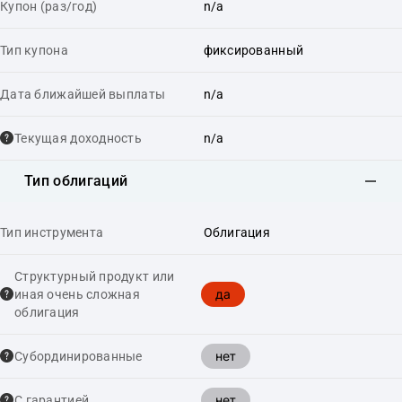
Купон (раз/год)
n/a
Тип купона
фиксированный
Дата ближайшей выплаты
n/a
Текущая доходность
n/a
Тип облигаций
Тип инструмента
Облигация
Структурный продукт или
да
иная очень сложная
облигация
нет
Cубординированные
нет
С гарантией