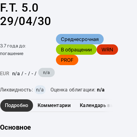
F.T. 5.0
29/04/30
Среднесрочная
3.7 года до:
В обращении
WRN
погашение
PROF
n/a
EUR
n/a
/
-
/
-
/
Ликвидность:
n/a
Оценка облигации:
n/a
Подробно
Комментарии
Календарь выплат
Основное