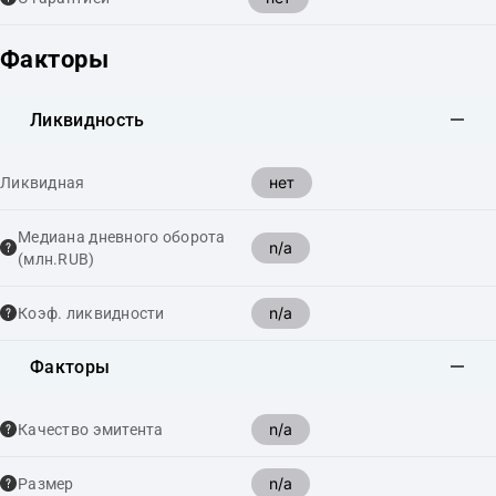
Факторы
Ликвидность
нет
Ликвидная
Медиана дневного оборота
n/a
(млн.RUB)
n/a
Коэф. ликвидности
Факторы
n/a
Качество эмитента
n/a
Размер