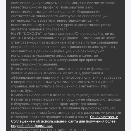
либо операции, упомянутые в ней, могут не соответствовать
инвестиционному профилю Пользователя и его
инвестиционным целям (ожиданиям). Определение
соответствия финансового инструмента либо операции
интересам Пользователя, инвестиционным целям,
инвестиционному горизонту и уровню допустимого риска
является задачей Пользователя.
Ни УК "ДОХОДЪ" ни Администратор/Оператор сайта, ни их
агенты и аффилированные лица (далее - Компания) не несут
ответственности за возможные убытки в случае совершения
операций либо инвестирования в финансовые инструменты,
упомянутые в данной информации, и не рекомендуют
использовать указанную информацию в качестве
единственного источника информации при принятии
инвестиционного решения.
Компания вправе в любой момент внести в информацию
любые изменения. Компания, ее агенты, работники и
аффилированные лица могут в некоторых случаях участвовать
в операциях с ценными бумагами, упомянутыми на данной
странице, или вступать в отношения с эмитентами этих
ценных бумаг.
Компания не обещает и не гарантирует доходность вложений.
Результаты инвестирования в прошлом не определяют доходы
в будущем, государство не гарантирует доходность
инвестиций в ценные бумаги. Компания предупреждает, что
операции с ценными бумагами связаны с различными рисками
и требуют соответствующих знаний и опыта.
Ознакомитесь с
Соглашением об использовании сайта для получения более
подробной информации.
Оператор услуг: ООО «ОНЛАЙН – ИНВЕСТ»