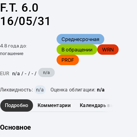
F.T. 6.0
16/05/31
Среднесрочная
4.8 года до:
В обращении
WRN
погашение
PROF
n/a
EUR
n/a
/
-
/
-
/
Ликвидность:
n/a
Оценка облигации:
n/a
Подробно
Комментарии
Календарь выплат
Основное