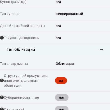
Купон (раз/год)
n/a
Тип купона
фиксированный
Дата ближайшей выплаты
n/a
Текущая доходность
n/a
Тип облигаций
Тип инструмента
Облигация
Структурный продукт или
да
иная очень сложная
облигация
нет
Cубординированные
нет
С гарантией