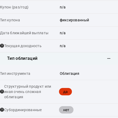
Купон (раз/год)
n/a
Тип купона
фиксированный
Дата ближайшей выплаты
n/a
Текущая доходность
n/a
Тип облигаций
Тип инструмента
Облигация
Структурный продукт или
да
иная очень сложная
облигация
нет
Cубординированные