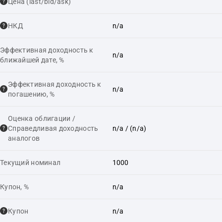
Цена (last/bid/ask)
НКД
n/a
Эффективная доходность к
n/a
ближайшей дате, %
Эффективная доходность к
n/a
погашению, %
Оценка облигации /
Справедливая доходность
n/a
/ (n/a)
аналогов
Текущий номинал
1000
Купон, %
n/a
Купон
n/a