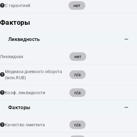
нет
С гарантией
Факторы
Ликвидность
нет
Ликвидная
Медиана дневного оборота
n/a
(млн.RUB)
n/a
Коэф. ликвидности
Факторы
n/a
Качество эмитента