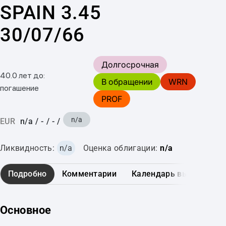
SPAIN 3.45
30/07/66
Долгосрочная
40.0 лет до:
В обращении
WRN
погашение
PROF
n/a
EUR
n/a
/
-
/
-
/
Ликвидность:
n/a
Оценка облигации:
n/a
Подробно
Комментарии
Календарь выплат
Основное