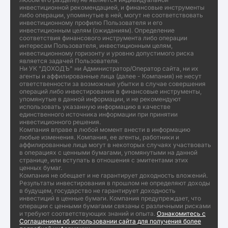
инвестиционной рекомендацией, и финансовые инструменты
либо операции, упомянутые в ней, могут не соответствовать
инвестиционному профилю Пользователя и его
инвестиционным целям (ожиданиям). Определение
соответствия финансового инструмента либо операции
интересам Пользователя, инвестиционным целям,
инвестиционному горизонту и уровню допустимого риска
является задачей Пользователя.
Ни УК "ДОХОДЪ" ни Администратор/Оператор сайта, ни их
агенты и аффилированные лица (далее - Компания) не несут
ответственности за возможные убытки в случае совершения
операций либо инвестирования в финансовые инструменты,
упомянутые в данной информации, и не рекомендуют
использовать указанную информацию в качестве
единственного источника информации при принятии
инвестиционного решения.
Компания вправе в любой момент внести в информацию
любые изменения. Компания, ее агенты, работники и
аффилированные лица могут в некоторых случаях участвовать
в операциях с ценными бумагами, упомянутыми на данной
странице, или вступать в отношения с эмитентами этих
ценных бумаг.
Компания не обещает и не гарантирует доходность вложений.
Результаты инвестирования в прошлом не определяют доходы
в будущем, государство не гарантирует доходность
инвестиций в ценные бумаги. Компания предупреждает, что
операции с ценными бумагами связаны с различными рисками
и требуют соответствующих знаний и опыта.
Ознакомитесь с
Соглашением об использовании сайта для получения более