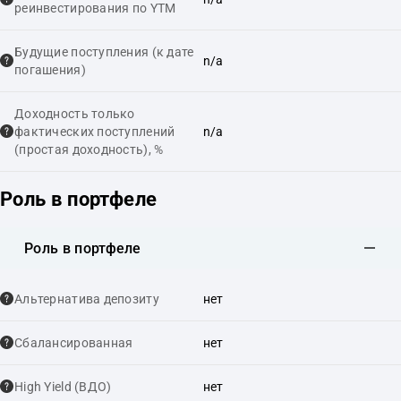
реинвестирования по YTM
Будущие поступления (к дате
n/a
погашения)
Доходность только
фактических поступлений
n/a
(простая доходность), %
Роль в портфеле
Роль в портфеле
Альтернатива депозиту
нет
Сбалансированная
нет
High Yield (ВДО)
нет