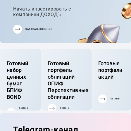
Начать инвестировать с
компанией ДОХОДЪ
КАК СТАТЬ КЛИЕНТОМ
Готовый
Готовый
Готовые
набор
портфель
портфели
ценных
облигаций
акций
бумаг
ОПИФ
БПИФ
Перспективные
BOND
облигации
КУПИТЬ
КУПИТЬ
КУПИТЬ
ГОТОВЫЙ
ПОРТФЕЛЬ
Telegram-канал