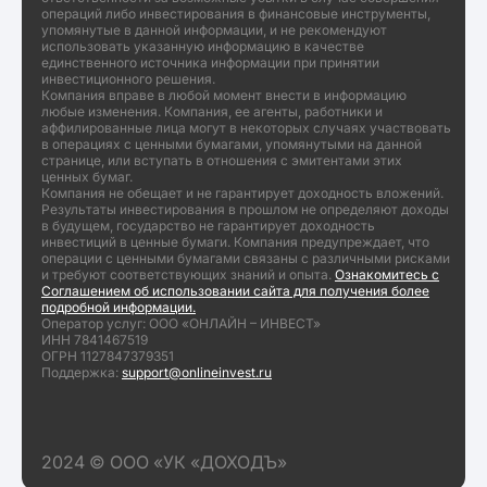
операций либо инвестирования в финансовые инструменты,
упомянутые в данной информации, и не рекомендуют
использовать указанную информацию в качестве
единственного источника информации при принятии
инвестиционного решения.
Компания вправе в любой момент внести в информацию
любые изменения. Компания, ее агенты, работники и
аффилированные лица могут в некоторых случаях участвовать
в операциях с ценными бумагами, упомянутыми на данной
странице, или вступать в отношения с эмитентами этих
ценных бумаг.
Компания не обещает и не гарантирует доходность вложений.
Результаты инвестирования в прошлом не определяют доходы
в будущем, государство не гарантирует доходность
инвестиций в ценные бумаги. Компания предупреждает, что
операции с ценными бумагами связаны с различными рисками
и требуют соответствующих знаний и опыта.
Ознакомитесь с
Соглашением об использовании сайта для получения более
подробной информации.
Оператор услуг: ООО «ОНЛАЙН – ИНВЕСТ»
ИНН 7841467519
ОГРН 1127847379351
Поддержка:
support@onlineinvest.ru
2024 © ООО «УК «ДОХОДЪ»