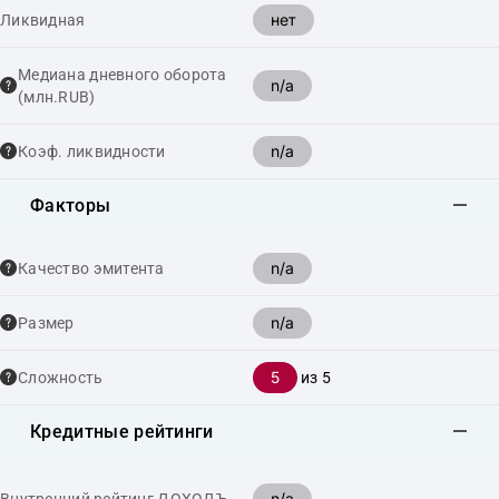
нет
Ликвидная
Медиана дневного оборота
n/a
(млн.RUB)
n/a
Коэф. ликвидности
Факторы
n/a
Качество эмитента
n/a
Размер
5
Сложность
из 5
Кредитные рейтинги
n/a