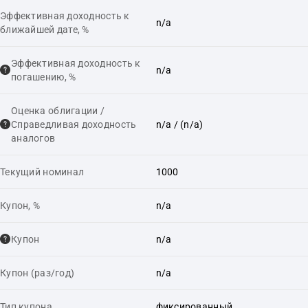
Эффективная доходность к
n/a
ближайшей дате, %
Эффективная доходность к
n/a
погашению, %
Оценка облигации /
Справедливая доходность
n/a
/ (n/a)
аналогов
Текущий номинал
1000
Купон, %
n/a
Купон
n/a
Купон (раз/год)
n/a
Тип купона
фиксированный