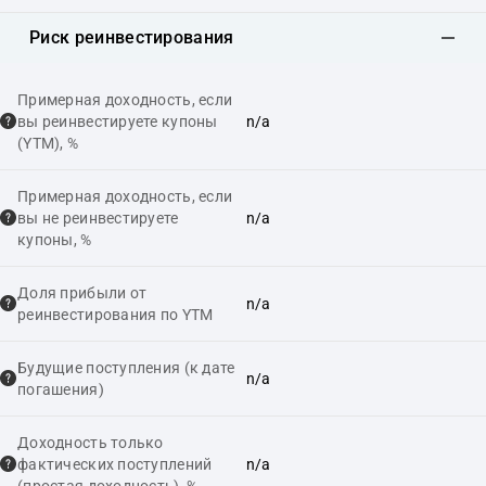
Риск реинвестирования
Примерная доходность, если
вы реинвестируете купоны
n/a
(YTM), %
Примерная доходность, если
вы не реинвестируете
n/a
купоны, %
Доля прибыли от
n/a
реинвестирования по YTM
Будущие поступления (к дате
n/a
погашения)
Доходность только
фактических поступлений
n/a
(простая доходность), %