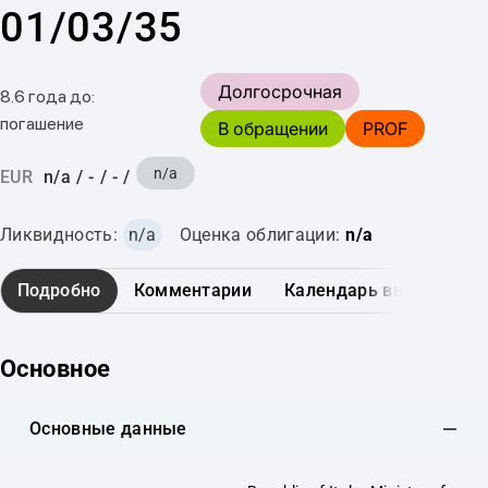
01/03/35
Долгосрочная
8.6 года до:
погашение
В обращении
PROF
n/a
EUR
n/a
/
-
/
-
/
Ликвидность:
n/a
Оценка облигации:
n/a
Подробно
Комментарии
Календарь выплат
Основное
Основные данные