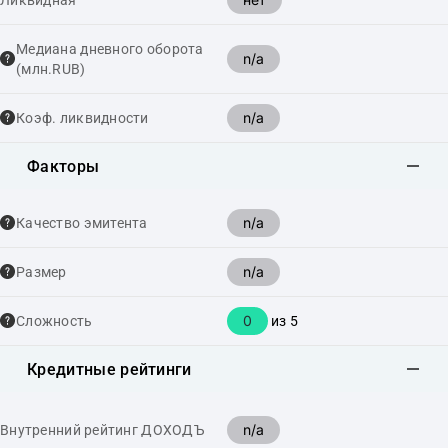
Ликвидная
Медиана дневного оборота
n/a
(млн.RUB)
n/a
Коэф. ликвидности
Факторы
n/a
Качество эмитента
n/a
Размер
0
Сложность
из 5
Кредитные рейтинги
n/a
Внутренний рейтинг ДОХОДЪ