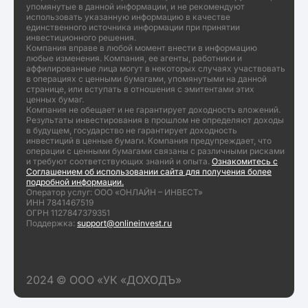
упомянутые в данной информации, и не рекомендуют
использовать указанную информацию в качестве
единственного источника информации при принятии
инвестиционного решения.
Компания вправе в любой момент внести в информацию
любые изменения. Компания, ее агенты, работники и
аффилированные лица могут в некоторых случаях участвовать
в операциях с ценными бумагами, упомянутыми на данной
странице, или вступать в отношения с эмитентами этих
ценных бумаг.
Компания не обещает и не гарантирует доходность вложений.
Результаты инвестирования в прошлом не определяют доходы
в будущем, государство не гарантирует доходность
инвестиций в ценные бумаги. Компания предупреждает, что
операции с ценными бумагами связаны с различными рисками
и требуют соответствующих знаний и опыта.
Ознакомитесь с
Соглашением об использовании сайта для получения более
подробной информации.
Оператор услуг: ООО «ОНЛАЙН – ИНВЕСТ»
ИНН 7841467519
ОГРН 1127847379351
Поддержка:
support@onlineinvest.ru
2024 © ООО «УК «ДОХОДЪ»