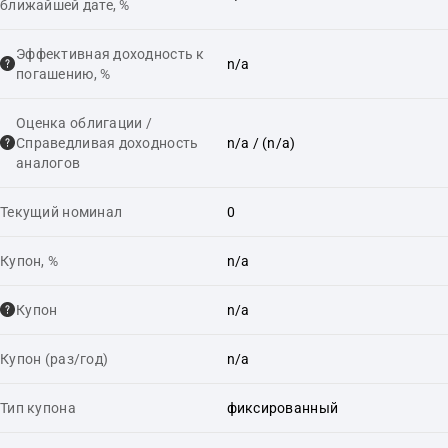
ближайшей дате, %
Эффективная доходность к
n/a
погашению, %
Оценка облигации /
Справедливая доходность
n/a
/ (n/a)
аналогов
Текущий номинал
0
Купон, %
n/a
Купон
n/a
Купон (раз/год)
n/a
Тип купона
фиксированный