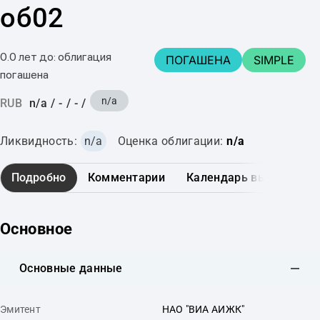
об02
0.0 лет до: облигация
ПОГАШЕНА
SIMPLE
погашена
n/a
RUB
n/a
/
-
/
-
/
Ликвидность:
n/a
Оценка облигации:
n/a
Подробно
Комментарии
Календарь выплат
Основное
Основные данные
Эмитент
НАО "ВИА АИЖК"