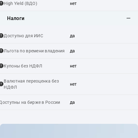
High Yield (ВДО)
нет
Налоги
Доступно для ИИС
да
Льгота по времени владения
да
Купоны без НДФЛ
нет
Валютная переоценка без
нет
НДФЛ
Доступны на бирже в России
да