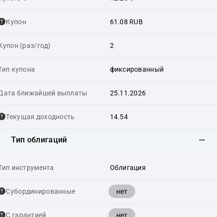
Купон
61.08 RUB
Купон (раз/год)
2
Тип купона
фиксированный
Дата ближайшей выплаты
25.11.2026
Текущая доходность
14.54
Тип облигаций
Тип инструмента
Облигация
нет
Cубординированные
нет
С гарантией