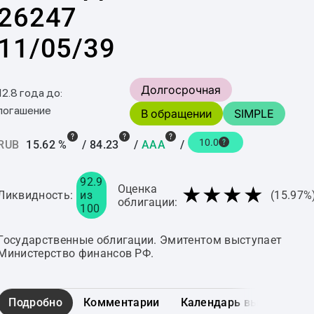
26247
11/05/39
Долгосрочная
12.8 года до:
погашение
В обращении
SIMPLE
10.0
RUB
15.62 %
/
84.23
/
AAA
/
92.9
★★★★
Оценка
Ликвидность:
из
(15.97%
облигации:
100
Государственные облигации. Эмитентом выступает
Министерство финансов РФ.
Подробно
Комментарии
Календарь выплат
Г