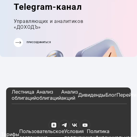
Telegram-канал
Управляющих и аналитиков
«ДОХОДЪ»
ПРИСОЕДИНИТЬСЯ
Лестница
Анализ
Анализ
Дивиденды
Блог
Перейти
облигаций
облигаций
акций
Пользовательское
Условия
Политика
Тарифы