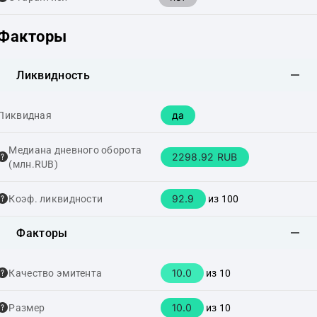
Факторы
Ликвидность
да
Ликвидная
Медиана дневного оборота
2298.92 RUB
(млн.RUB)
92.9
Коэф. ликвидности
из 100
Факторы
10.0
Качество эмитента
из 10
10.0
Размер
из 10