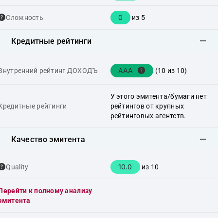
0
Сложность
из 5
Кредитные рейтинги
AAA
Внутренний рейтинг ДОХОДЪ
(10 из 10)
У этого эмитента/бумаги нет
Кредитные рейтинги
рейтингов от крупных
рейтинговых агентств.
Качество эмитента
10.0
Quality
из 10
Перейти к полному анализу
эмитента