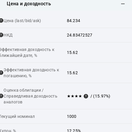
Цена и доходность
Цена (last/bid/ask)
84.234
НКД
24.83472527
Эффективная доходность к
15.62
ближайшей дате, %
Эффективная доходность к
15.62
погашению, %
Оценка облигации /
Справедливая доходность
★★★★
/ (15.97%)
аналогов
Текущий номинал
1000
Купон, %
12.25%