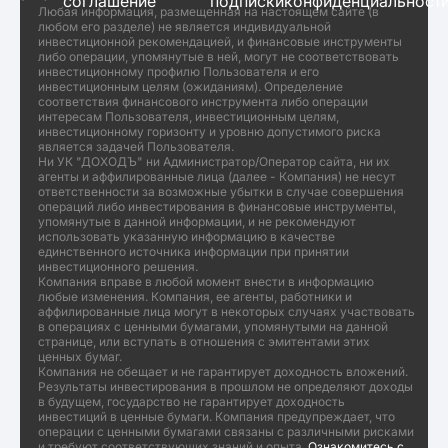
соглашение
подписки
конфиденциальност
Любая информация, размещенная на настоящем сайте (в
любом его разделе) не является индивидуальной
инвестиционной рекомендацией, и финансовые инструменты
либо операции, упомянутые в ней, могут не соответствовать
инвестиционному профилю Пользователя и его
инвестиционным целям (ожиданиям). Определение
соответствия финансового инструмента либо операции
интересам Пользователя, инвестиционным целям,
инвестиционному горизонту и уровню допустимого риска
является задачей Пользователя.
Ни УК "ДОХОДЪ" ни Администратор/Оператор сайта, ни их
агенты и аффилированные лица (далее - Компания) не несут
ответственности за возможные убытки в случае совершения
операций либо инвестирования в финансовые инструменты,
упомянутые в данной информации, и не рекомендуют
использовать указанную информацию в качестве
единственного источника информации при принятии
инвестиционного решения.
Компания вправе в любой момент внести в информацию
любые изменения. Компания, ее агенты, работники и
аффилированные лица могут в некоторых случаях участвовать
в операциях с ценными бумагами, упомянутыми на данной
странице, или вступать в отношения с эмитентами этих
ценных бумаг.
Компания не обещает и не гарантирует доходность вложений.
Результаты инвестирования в прошлом не определяют доходы
в будущем, государство не гарантирует доходность
инвестиций в ценные бумаги. Компания предупреждает, что
операции с ценными бумагами связаны с различными рисками
и требуют соответствующих знаний и опыта.
Ознакомитесь с