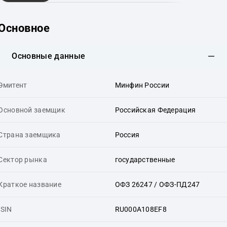
Основное
Основные данные
Эмитент
Минфин России
Основной заемщик
Российская Федерация
Страна заемщика
Россия
Сектор рынка
государственные
Краткое название
ОФЗ 26247 / ОФЗ-ПД247
ISIN
RU000A108EF8