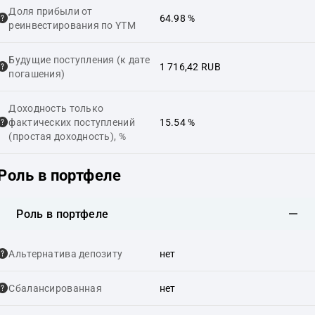
Доля прибыли от
64.98 %
реинвестирования по YTM
Будущие поступления (к дате
1 716,42 RUB
погашения)
Доходность только
фактических поступлений
15.54 %
(простая доходность), %
Роль в портфеле
Роль в портфеле
Альтернатива депозиту
нет
Сбалансированная
нет