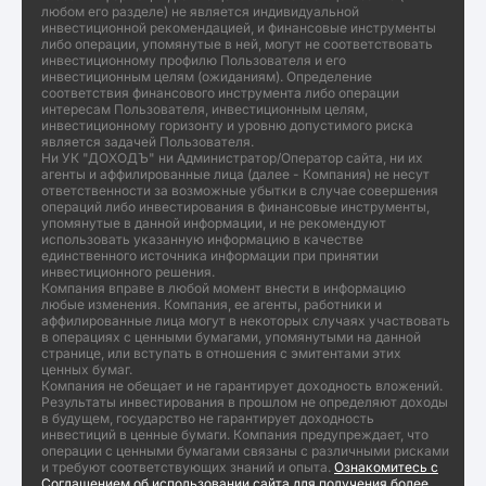
любом его разделе) не является индивидуальной
инвестиционной рекомендацией, и финансовые инструменты
либо операции, упомянутые в ней, могут не соответствовать
инвестиционному профилю Пользователя и его
инвестиционным целям (ожиданиям). Определение
соответствия финансового инструмента либо операции
интересам Пользователя, инвестиционным целям,
инвестиционному горизонту и уровню допустимого риска
является задачей Пользователя.
Ни УК "ДОХОДЪ" ни Администратор/Оператор сайта, ни их
агенты и аффилированные лица (далее - Компания) не несут
ответственности за возможные убытки в случае совершения
операций либо инвестирования в финансовые инструменты,
упомянутые в данной информации, и не рекомендуют
использовать указанную информацию в качестве
единственного источника информации при принятии
инвестиционного решения.
Компания вправе в любой момент внести в информацию
любые изменения. Компания, ее агенты, работники и
аффилированные лица могут в некоторых случаях участвовать
в операциях с ценными бумагами, упомянутыми на данной
странице, или вступать в отношения с эмитентами этих
ценных бумаг.
Компания не обещает и не гарантирует доходность вложений.
Результаты инвестирования в прошлом не определяют доходы
в будущем, государство не гарантирует доходность
инвестиций в ценные бумаги. Компания предупреждает, что
операции с ценными бумагами связаны с различными рисками
и требуют соответствующих знаний и опыта.
Ознакомитесь с
Соглашением об использовании сайта для получения более