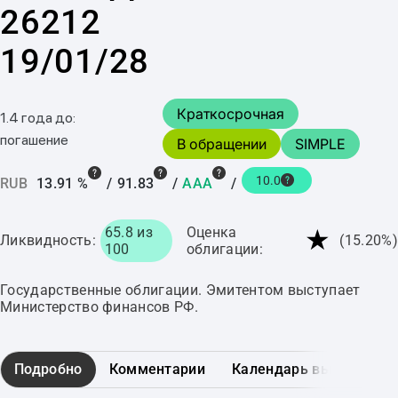
26212
19/01/28
Краткосрочная
1.4 года до:
погашение
В обращении
SIMPLE
10.0
RUB
13.91 %
/
91.83
/
AAA
/
★
65.8 из
Оценка
Ликвидность:
(15.20%)
100
облигации:
Государственные облигации. Эмитентом выступает
Министерство финансов РФ.
Подробно
Комментарии
Календарь выплат