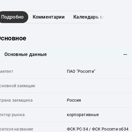
Подробно
Комментарии
Календарь выплат
Гр
Основное
Основные данные
митент
ПАО "Россети"
сновной заемщик
трана заемщика
Россия
ектор рынка
корпоративные
раткое название
ФСК РС-34 / ФСК Россети об34