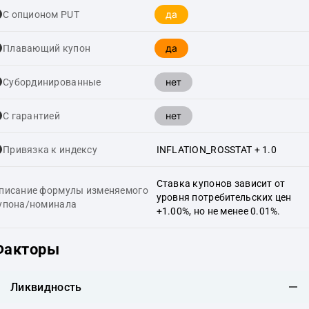
да
С опционом PUT
да
Плавающий купон
нет
Cубординированные
нет
С гарантией
Привязка к индексу
INFLATION_ROSSTAT + 1.0
Ставка купонов зависит от
писание формулы изменяемого
уровня потребительских цен
упона/номинала
+1.00%, но не менее 0.01%.
Факторы
Ликвидность