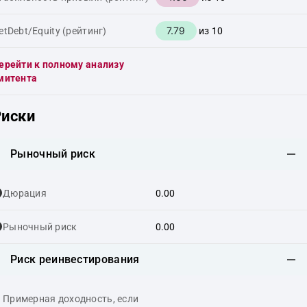
7.79
etDebt/Equity (рейтинг)
из 10
ерейти к полному анализу
митента
Риски
Рыночный риск
Дюрация
0.00
Рыночный риск
0.00
Риск реинвестирования
Примерная доходность, если