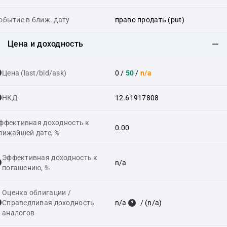
обытие в ближ. дату
право продать (put)
Цена и доходность
Цена (last/bid/ask)
0
/
50
/
n/a
НКД
12.61917808
ффективная доходность к
0.00
лижайшей дате, %
Эффективная доходность к
n/a
погашению, %
Оценка облигации /
Справедливая доходность
n/a
/ (n/a)
аналогов