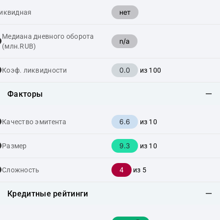
нет
иквидная
Медиана дневного оборота
n/a
(млн.RUB)
0.0
Коэф. ликвидности
из 100
Факторы
6.6
Качество эмитента
из 10
9.3
Размер
из 10
4
Сложность
из 5
Кредитные рейтинги