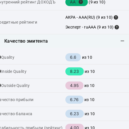
AA
нутренний рейтинг ДОХОДЪ
(9 из 10)
АКРА - AAA(RU) (9 из 10)
редитные рейтинги
Эксперт - ruAAA (9 из 10)
Качество эмитента
6.6
Quality
из 10
8.23
Inside Quality
из 10
4.95
Outside Quality
из 10
6.76
ачество прибыли
из 10
6.23
ачество баланса
из 10
4.00
табильность прибыли (рейтинг)
из 10