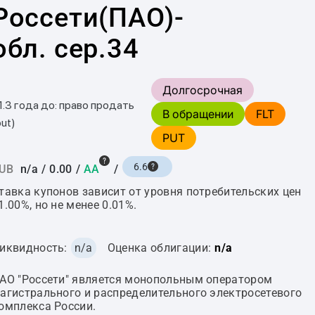
Россети(ПАО)-
обл. сер.34
Долгосрочная
1.3 года до: право продать
В обращении
FLT
put)
PUT
6.6
UB
n/a
/
0.00
/
AA
/
тавка купонов зависит от уровня потребительских цен
1.00%, но не менее 0.01%.
иквидность:
n/a
Оценка облигации:
n/a
АО "Россети" является монопольным оператором
агистрального и распределительного электросетевого
омплекса России.