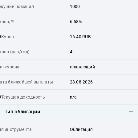
екущий номинал
1000
упон, %
6.58%
Купон
16.40 RUB
упон (раз/год)
4
ип купона
плавающий
ата ближайшей выплаты
28.08.2026
Текущая доходность
n/a
Тип облигаций
ип инструмента
Облигация