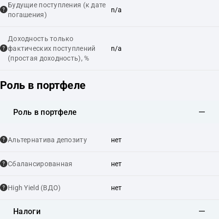
Будущие поступления (к дате
n/a
погашения)
Доходность только
фактических поступлений
n/a
(простая доходность), %
Роль в портфеле
Роль в портфеле
Альтернатива депозиту
нет
Сбалансированная
нет
High Yield (ВДО)
нет
Налоги