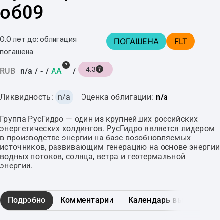
об09
0.0 лет до: облигация
ПОГАШЕНА
FLT
погашена
4.3
RUB
n/a
/
-
/
AA
/
Ликвидность:
n/a
Оценка облигации:
n/a
Группа РусГидро — один из крупнейших российских
энергетических холдингов. РусГидро является лидером
в производстве энергии на базе возобновляемых
источников, развивающим генерацию на основе энергии
водных потоков, солнца, ветра и геотермальной
энергии.
Подробно
Комментарии
Календарь выплат