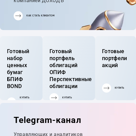
компанией ДОХОДЪ
КАК СТАТЬ КЛИЕНТОМ
Готовый
Готовый
Готовые
набор
портфель
портфели
ценных
облигаций
акций
бумаг
ОПИФ
БПИФ
Перспективные
BOND
облигации
КУПИТЬ
КУПИТЬ
КУПИТЬ
ГОТОВЫЙ
ПОРТФЕЛЬ
Telegram-канал
Управляющих и аналитиков