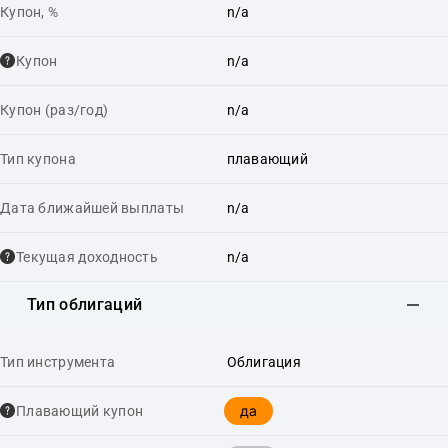
Купон, %
n/a
Купон
n/a
Купон (раз/год)
n/a
Тип купона
плавающий
Дата ближайшей выплаты
n/a
Текущая доходность
n/a
Тип облигаций
Тип инструмента
Облигация
да
Плавающий купон