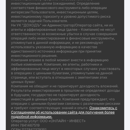
инвестиционным целям (ожиданиям). Определение
соответствия финансового инструмента либо операции
интересам Пользователя, инвестиционным целям,
инвестиционному горизонту и уровню допустимого риска
является задачей Пользователя.
Ни УК "ДОХОДЪ" ни Администратор/Оператор сайта, ни их
агенты и аффилированные лица (далее - Компания) не несут
ответственности за возможные убытки в случае совершения
операций либо инвестирования в финансовые инструменты,
упомянутые в данной информации, и не рекомендуют
использовать указанную информацию в качестве
единственного источника информации при принятии
инвестиционного решения.
Компания вправе в любой момент внести в информацию
любые изменения. Компания, ее агенты, работники и
аффилированные лица могут в некоторых случаях участвовать
в операциях с ценными бумагами, упомянутыми на данной
странице, или вступать в отношения с эмитентами этих
ценных бумаг.
Компания не обещает и не гарантирует доходность вложений.
Результаты инвестирования в прошлом не определяют доходы
в будущем, государство не гарантирует доходность
инвестиций в ценные бумаги. Компания предупреждает, что
операции с ценными бумагами связаны с различными рисками
и требуют соответствующих знаний и опыта.
Ознакомитесь с
Соглашением об использовании сайта для получения более
подробной информации.
Оператор услуг: ООО «ОНЛАЙН – ИНВЕСТ»
ИНН 7841467519
ОГРН 1127847379351