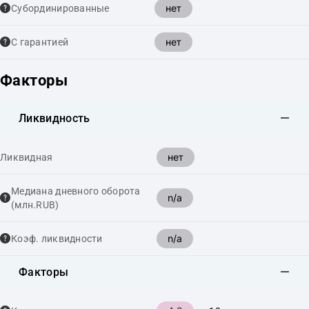
нет
Cубординированные
нет
С гарантией
Факторы
Ликвидность
нет
Ликвидная
Медиана дневного оборота
n/a
(млн.RUB)
n/a
Коэф. ликвидности
Факторы