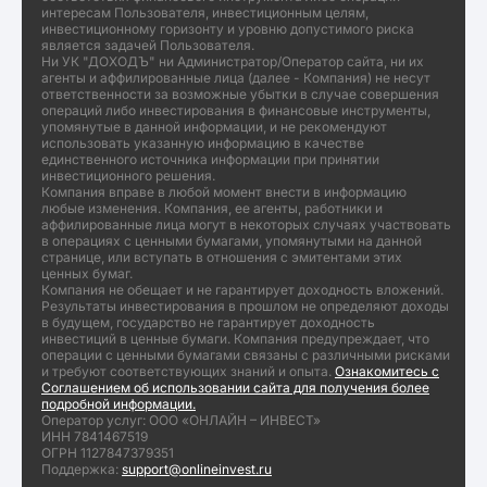
интересам Пользователя, инвестиционным целям,
инвестиционному горизонту и уровню допустимого риска
является задачей Пользователя.
Ни УК "ДОХОДЪ" ни Администратор/Оператор сайта, ни их
агенты и аффилированные лица (далее - Компания) не несут
ответственности за возможные убытки в случае совершения
операций либо инвестирования в финансовые инструменты,
упомянутые в данной информации, и не рекомендуют
использовать указанную информацию в качестве
единственного источника информации при принятии
инвестиционного решения.
Компания вправе в любой момент внести в информацию
любые изменения. Компания, ее агенты, работники и
аффилированные лица могут в некоторых случаях участвовать
в операциях с ценными бумагами, упомянутыми на данной
странице, или вступать в отношения с эмитентами этих
ценных бумаг.
Компания не обещает и не гарантирует доходность вложений.
Результаты инвестирования в прошлом не определяют доходы
в будущем, государство не гарантирует доходность
инвестиций в ценные бумаги. Компания предупреждает, что
операции с ценными бумагами связаны с различными рисками
и требуют соответствующих знаний и опыта.
Ознакомитесь с
Соглашением об использовании сайта для получения более
подробной информации.
Оператор услуг: ООО «ОНЛАЙН – ИНВЕСТ»
ИНН 7841467519
ОГРН 1127847379351
Поддержка:
support@onlineinvest.ru