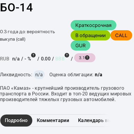
БО-14
Краткосрочная
0.3 года до: вероятность
В обращении
CALL
выкупа (call)
GUR
3.1
RUB
n/a
/
- %
/
0.00
/
BBB
/
Ликвидность:
n/a
Оценка облигации:
n/a
ПАО «Камаз» - крупнейший производитель грузового
транспорта в России. Входит в топ-20 ведущих мировых
производителей тяжелых грузовых автомобилей.
Подробно
Комментарии
Календарь выплат