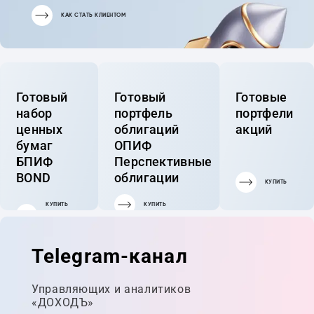
КАК СТАТЬ КЛИЕНТОМ
Готовый
Готовый
Готовые
набор
портфель
портфели
ценных
облигаций
акций
бумаг
ОПИФ
БПИФ
Перспективные
BOND
облигации
КУПИТЬ
КУПИТЬ
КУПИТЬ
ГОТОВЫЙ
ПОРТФЕЛЬ
Telegram-канал
Управляющих и аналитиков
«ДОХОДЪ»