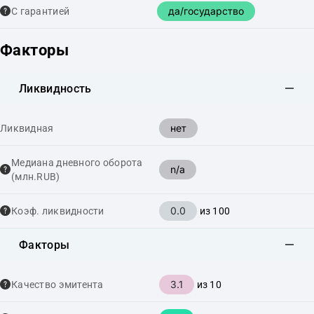
да/государство
С гарантией
Факторы
Ликвидность
нет
Ликвидная
Медиана дневного оборота
n/a
(млн.RUB)
0.0
Коэф. ликвидности
из 100
Факторы
3.1
Качество эмитента
из 10