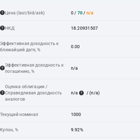
Цена (last/bid/ask)
0
/
70
/
n/a
НКД
18.20931507
Эффективная доходность к
0.00
ближайшей дате, %
Эффективная доходность к
n/a
погашению, %
Оценка облигации /
Справедливая доходность
n/a
/ (n/a)
аналогов
Текущий номинал
1000
Купон, %
9.92%