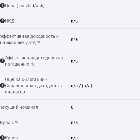
Цена (last/bid/ask)
НКД
n/a
Эффективная доходность к
n/a
ближайшей дате, %
Эффективная доходность к
n/a
погашению, %
Оценка облигации /
Справедливая доходность
n/a
/ (n/a)
аналогов
Текущий номинал
0
Купон, %
n/a
Купон
n/a