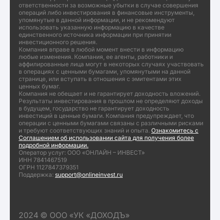
ответственности за возможные убытки в случае совершения
операций либо инвестирования в финансовые инструменты,
упомянутые в данной информации, и не рекомендуют
использовать указанную информацию в качестве
единственного источника информации при принятии
инвестиционного решения.
Компания вправе в любой момент внести в информацию
любые изменения. Компания, ее агенты, работники и
аффилированные лица могут в некоторых случаях участвовать
в операциях с ценными бумагами, упомянутыми на данной
странице, или вступать в отношения с эмитентами этих
ценных бумаг.
Компания не обещает и не гарантирует доходность вложений.
Результаты инвестирования в прошлом не определяют доходы
в будущем, государство не гарантирует доходность
инвестиций в ценные бумаги. Компания предупреждает, что
операции с ценными бумагами связаны с различными рисками
и требуют соответствующих знаний и опыта.
Ознакомитесь с
Соглашением об использовании сайта для получения более
подробной информации.
Оператор услуг: ООО «ОНЛАЙН – ИНВЕСТ»
ИНН 7841467519
ОГРН 1127847379351
Поддержка:
support@onlineinvest.ru
2024 © ООО «УК «ДОХОДЪ»