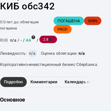
КИБ обс342
ПОГАШЕНА
WRN
0.0 лет до: облигация
погашена
PROF
2.8
RUB
n/a
/
-
/
AA
/
Ликвидность:
n/a
Оценка облигации:
n/a
Корпоративно-инвестиционный бизнес Сбербанка.
Подробно
Комментарии
Календарь выплат
Основное