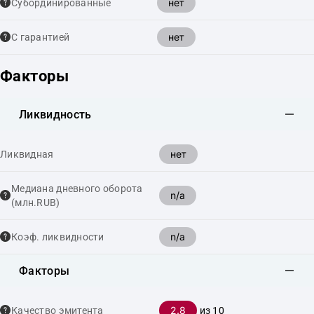
нет
Cубординированные
нет
С гарантией
Факторы
Ликвидность
нет
Ликвидная
Медиана дневного оборота
n/a
(млн.RUB)
n/a
Коэф. ликвидности
Факторы
2.8
Качество эмитента
из 10