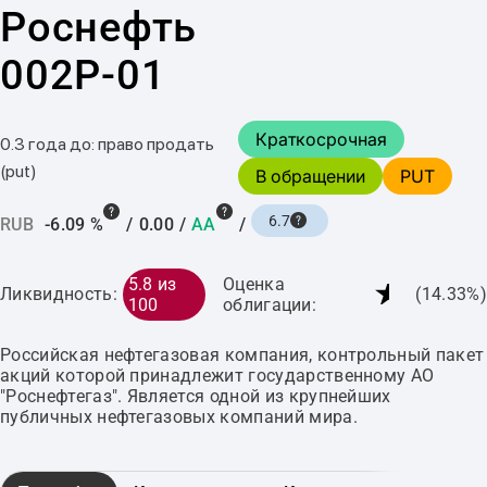
Роснефть
002P-01
Краткосрочная
0.3 года до: право продать
(put)
В обращении
PUT
6.7
RUB
-6.09 %
/
0.00
/
AA
/
★
5.8 из
Оценка
Ликвидность:
(14.33%)
100
облигации:
Российская нефтегазовая компания, контрольный пакет
акций которой принадлежит государственному АО
"Роснефтегаз". Является одной из крупнейших
публичных нефтегазовых компаний мира.