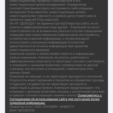
инвестиционному профилю Пользователя и его
инвестиционным целям (ожиданиям). Определение
соответствия финансового инструмента либо операции
интересам Пользователя, инвестиционным целям,
инвестиционному горизонту и уровню допустимого риска
является задачей Пользователя.
Ни УК "ДОХОДЪ" ни Администратор/Оператор сайта, ни их
агенты и аффилированные лица (далее - Компания) не несут
ответственности за возможные убытки в случае совершения
операций либо инвестирования в финансовые инструменты,
упомянутые в данной информации, и не рекомендуют
использовать указанную информацию в качестве
единственного источника информации при принятии
инвестиционного решения.
Компания вправе в любой момент внести в информацию
любые изменения. Компания, ее агенты, работники и
аффилированные лица могут в некоторых случаях участвовать
в операциях с ценными бумагами, упомянутыми на данной
странице, или вступать в отношения с эмитентами этих
ценных бумаг.
Компания не обещает и не гарантирует доходность вложений.
Результаты инвестирования в прошлом не определяют доходы
в будущем, государство не гарантирует доходность
инвестиций в ценные бумаги. Компания предупреждает, что
операции с ценными бумагами связаны с различными рисками
и требуют соответствующих знаний и опыта.
Ознакомитесь с
Соглашением об использовании сайта для получения более
подробной информации.
Оператор услуг: ООО «ОНЛАЙН – ИНВЕСТ»
ИНН 7841467519