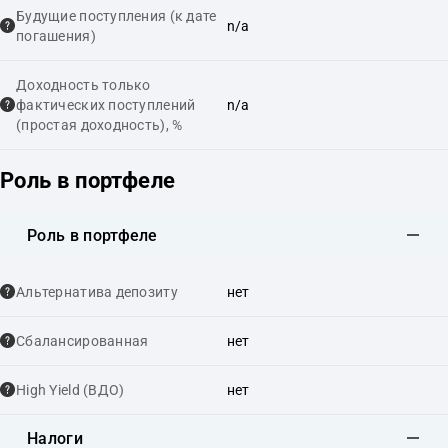
Будущие поступления (к дате
n/a
погашения)
Доходность только
фактических поступлений
n/a
(простая доходность), %
Роль в портфеле
Роль в портфеле
Альтернатива депозиту
нет
Сбалансированная
нет
High Yield (ВДО)
нет
Налоги