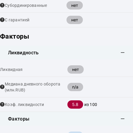
нет
Cубординированные
нет
С гарантией
Факторы
Ликвидность
нет
Ликвидная
Медиана дневного оборота
n/a
(млн.RUB)
5.8
Коэф. ликвидности
из 100
Факторы