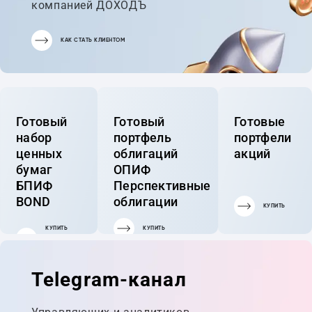
компанией ДОХОДЪ
КАК СТАТЬ КЛИЕНТОМ
Готовый
Готовый
Готовые
набор
портфель
портфели
ценных
облигаций
акций
бумаг
ОПИФ
БПИФ
Перспективные
BOND
облигации
КУПИТЬ
КУПИТЬ
КУПИТЬ
ГОТОВЫЙ
ПОРТФЕЛЬ
Telegram-канал