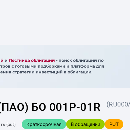
ий
и
Лестница облигаций
- поиск облигаций по
тров с готовыми подборками и платформа для
ения стратегии инвестиций в облигации.
ПАО) БО 001P-01R
(RU000
Краткосрочная
В обращении
PUT
ть (put)