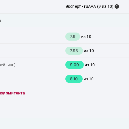
Эксперт - ruAAA (9 из 10)
а
7.9
из 10
7.93
из 10
9.00
рейтинг)
из 10
8.10
из 10
изу эмитента