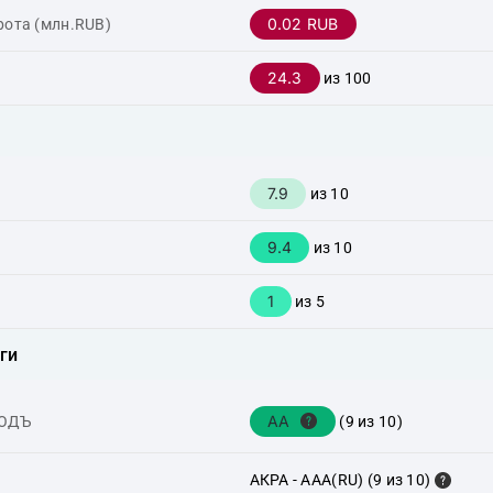
0.02 RUB
рота (млн.RUB)
24.3
из 100
7.9
из 10
9.4
из 10
1
из 5
ги
AA
ХОДЪ
(9 из 10)
АКРА - AAA(RU) (9 из 10)