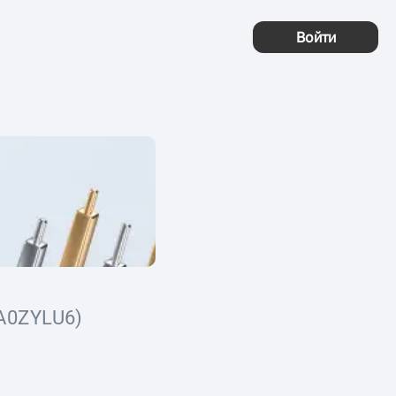
Войти
A0ZYLU6)