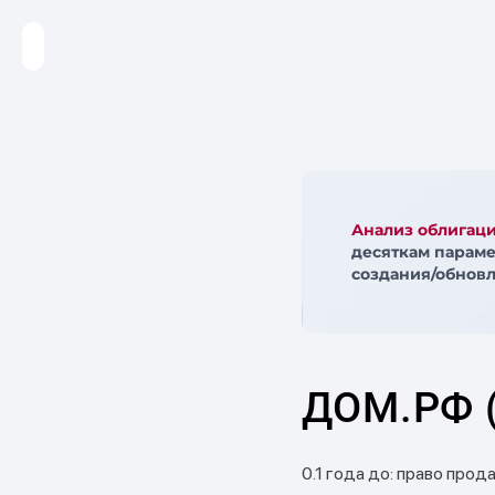
Анализ облигац
десяткам параме
создания/обновл
ДОМ.РФ (
0.1 года до: право прода