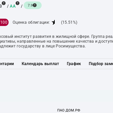
7.9
3
/
AA
/
★
 100
Оценка облигации:
(15.51%)
овый институт развития в жилищной сфере. Группа реа
иативы, направленные на повышение качества и доступ
длежит государству в лице Росимущества.
нтарии
Календарь выплат
График
Подбор зам
ПАО ДОМ.РФ