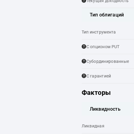
Текущая доходность
Тип облигаций
Тип инструмента
С опционом PUT
Cубординированные
С гарантией
Факторы
Ликвидность
Ликвидная