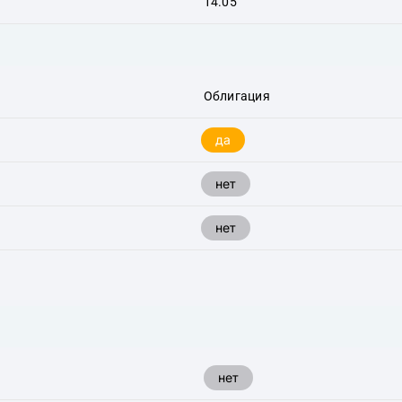
14.05
Облигация
да
нет
нет
нет