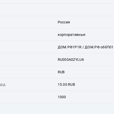
Россия
корпоративные
ДОМ.РФ1P1R / ДОМ.РФ оббП01
RU000A0ZYLU6
RUB
лрд.
15.00 RUB
1000