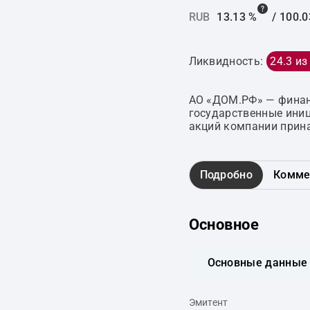
RUB
13.13 %
/
100.0
Ликвидность:
24.3 из
АО «ДОМ.РФ» — финанс
государственные иниц
акций компании прина
Подробно
Комме
Основное
Основные данные
Эмитент