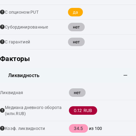
да
С опционом PUT
нет
Cубординированные
нет
С гарантией
Факторы
Ликвидность
нет
Ликвидная
Медиана дневного оборота
0.12 RUB
(млн.RUB)
34.5
Коэф. ликвидности
из 100