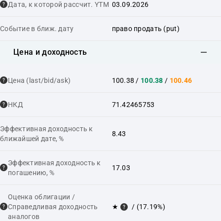
Дата, к которой рассчит. YTM
03.09.2026
Событие в ближ. дату
право продать (put)
Цена и доходность
Цена (last/bid/ask)
100.38
/
100.38
/
100.46
НКД
71.42465753
Эффективная доходность к
8.43
ближайшей дате, %
Эффективная доходность к
17.03
погашению, %
Оценка облигации /
Справедливая доходность
★
/ (17.19%)
аналогов