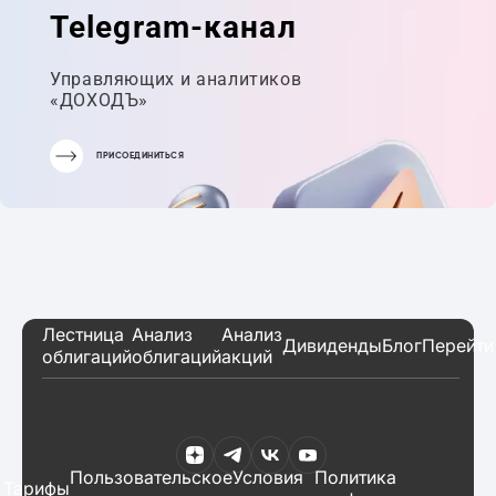
Telegram-канал
Управляющих и аналитиков
«ДОХОДЪ»
ПРИСОЕДИНИТЬСЯ
Лестница
Анализ
Анализ
Дивиденды
Блог
Перейти
облигаций
облигаций
акций
Пользовательское
Условия
Политика
Тарифы