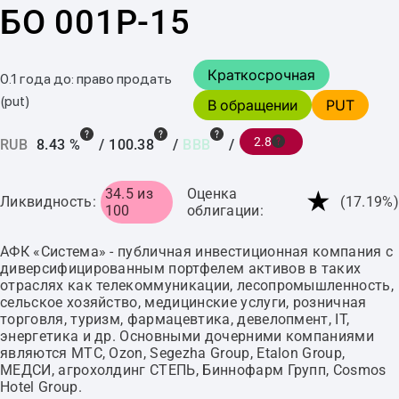
БО 001P-15
Краткосрочная
0.1 года до: право продать
(put)
В обращении
PUT
2.8
RUB
8.43 %
/
100.38
/
BBB
/
★
34.5 из
Оценка
Ликвидность:
(17.19%)
100
облигации:
АФК «Система» - публичная инвестиционная компания с
диверсифицированным портфелем активов в таких
отраслях как телекоммуникации, лесопромышленность,
сельское хозяйство, медицинские услуги, розничная
торговля, туризм, фармацевтика, девелопмент, IT,
энергетика и др. Основными дочерними компаниями
являются МТС, Ozon, Segezha Group, Etalon Group,
МЕДСИ, агрохолдинг СТЕПЬ, Биннофарм Групп, Cosmos
Hotel Group.