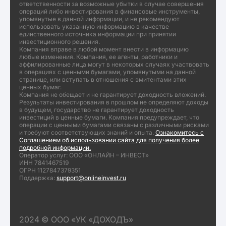
ответственности за возможные убытки в случае совершения
операций либо инвестирования в финансовые инструменты,
упомянутые в данной информации, и не рекомендуют
использовать указанную информацию в качестве
единственного источника информации при принятии
инвестиционного решения.
Компания вправе в любой момент внести в информацию
любые изменения. Компания, ее агенты, работники и
аффилированные лица могут в некоторых случаях участвовать
в операциях с ценными бумагами, упомянутыми на данной
странице, или вступать в отношения с эмитентами этих
ценных бумаг.
Компания не обещает и не гарантирует доходность вложений.
Результаты инвестирования в прошлом не определяют доходы
в будущем, государство не гарантирует доходность
инвестиций в ценные бумаги. Компания предупреждает, что
операции с ценными бумагами связаны с различными рисками
и требуют соответствующих знаний и опыта.
Ознакомитесь с
Соглашением об использовании сайта для получения более
подробной информации.
Оператор услуг: ООО «ОНЛАЙН – ИНВЕСТ»
ИНН 7841467519
ОГРН 1127847379351
Поддержка:
support@onlineinvest.ru
2024 © ООО «УК «ДОХОДЪ»