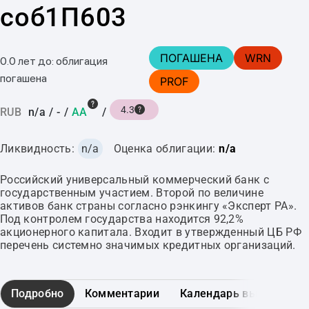
соб1П603
ПОГАШЕНА
WRN
0.0 лет до: облигация
погашена
PROF
4.3
RUB
n/a
/
-
/
AA
/
Ликвидность:
n/a
Оценка облигации:
n/a
Российский универсальный коммерческий банк с
государственным участием. Второй по величине
активов банк страны согласно рэнкингу «Эксперт РА».
Под контролем государства находится 92,2%
акционерного капитала. Входит в утвержденный ЦБ РФ
перечень системно значимых кредитных организаций.
Подробно
Комментарии
Календарь выплат