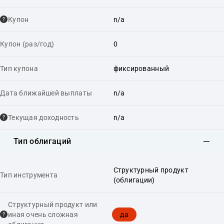
Купон
n/a
Купон (раз/год)
0
Тип купона
фиксированный
Дата ближайшей выплаты
n/a
Текущая доходность
n/a
Тип облигаций
Структурный продукт
Тип инструмента
(облигации)
Структурный продукт или
да
иная очень сложная