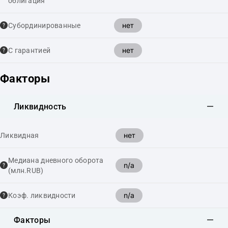
облигация
нет
Cубординированные
нет
С гарантией
Факторы
Ликвидность
нет
Ликвидная
Медиана дневного оборота
n/a
(млн.RUB)
n/a
Коэф. ликвидности
Факторы