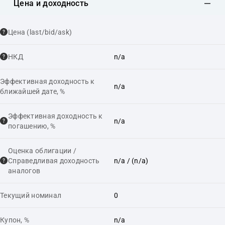
Цена и доходность
Цена (last/bid/ask)
НКД
n/a
Эффективная доходность к
n/a
ближайшей дате, %
Эффективная доходность к
n/a
погашению, %
Оценка облигации /
Справедливая доходность
n/a
/ (n/a)
аналогов
Текущий номинал
0
Купон, %
n/a