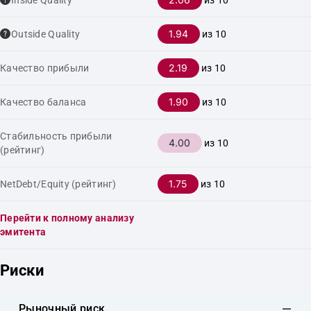
Inside Quality
из 10
1.94
Outside Quality
из 10
2.19
Качество прибыли
из 10
1.90
Качество баланса
из 10
Стабильность прибыли
4.00
из 10
(рейтинг)
1.75
NetDebt/Equity (рейтинг)
из 10
Перейти к полному анализу
эмитента
Риски
Рыночный риск