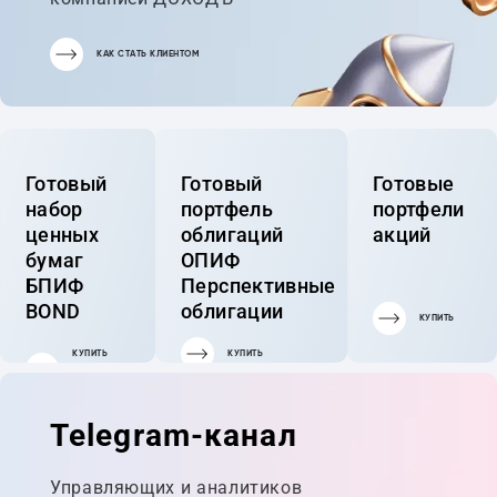
КАК СТАТЬ КЛИЕНТОМ
Готовый
Готовый
Готовые
набор
портфель
портфели
ценных
облигаций
акций
бумаг
ОПИФ
БПИФ
Перспективные
BOND
облигации
КУПИТЬ
КУПИТЬ
КУПИТЬ
ГОТОВЫЙ
ПОРТФЕЛЬ
Telegram-канал
Управляющих и аналитиков