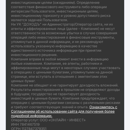
инвестиционным целям (ожиданиям). Определение
соответствия финансового инструмента либо операции
интересам Пользователя, инвестиционным целям,
инвестиционному горизонту и уровню допустимого риска
является задачей Пользователя.
Ни УК "ДОХОДЪ" ни Администратор/Оператор сайта, ни их
агенты и аффилированные лица (далее - Компания) не несут
ответственности за возможные убытки в случае совершения
операций либо инвестирования в финансовые инструменты,
упомянутые в данной информации, и не рекомендуют
использовать указанную информацию в качестве
единственного источника информации при принятии
инвестиционного решения.
Компания вправе в любой момент внести в информацию
любые изменения. Компания, ее агенты, работники и
аффилированные лица могут в некоторых случаях участвовать
в операциях с ценными бумагами, упомянутыми на данной
странице, или вступать в отношения с эмитентами этих
ценных бумаг.
Компания не обещает и не гарантирует доходность вложений.
Результаты инвестирования в прошлом не определяют доходы
в будущем, государство не гарантирует доходность
инвестиций в ценные бумаги. Компания предупреждает, что
операции с ценными бумагами связаны с различными рисками
и требуют соответствующих знаний и опыта.
Ознакомитесь с
Соглашением об использовании сайта для получения более
подробной информации.
Оператор услуг: ООО «ОНЛАЙН – ИНВЕСТ»
ИНН 7841467519
ОГРН 1127847379351