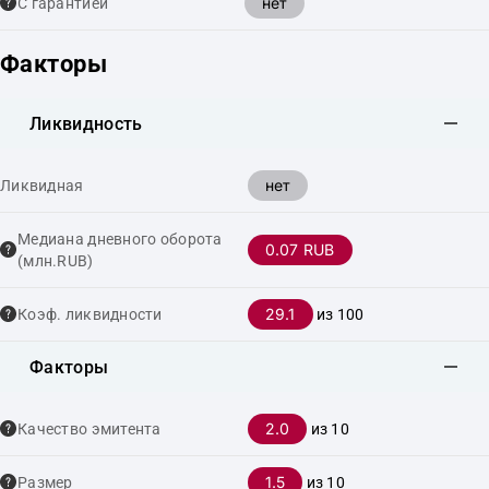
нет
С гарантией
Факторы
Ликвидность
нет
Ликвидная
Медиана дневного оборота
0.07 RUB
(млн.RUB)
29.1
Коэф. ликвидности
из 100
Факторы
2.0
Качество эмитента
из 10
1.5
Размер
из 10