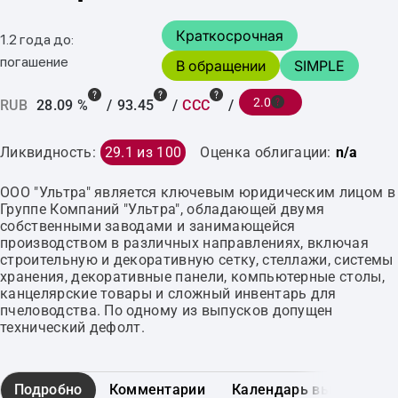
Краткосрочная
1.2 года до:
погашение
В обращении
SIMPLE
2.0
RUB
28.09 %
/
93.45
/
CCC
/
Ликвидность:
29.1 из 100
Оценка облигации:
n/a
ООО "Ультра" является ключевым юридическим лицом в
Группе Компаний "Ультра", обладающей двумя
собственными заводами и занимающейся
производством в различных направлениях, включая
строительную и декоративную сетку, стеллажи, системы
хранения, декоративные панели, компьютерные столы,
канцелярские товары и сложный инвентарь для
пчеловодства. По одному из выпусков допущен
технический дефолт.
Подробно
Комментарии
Календарь выплат