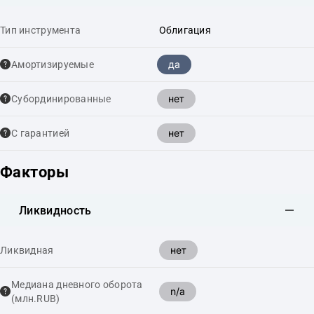
Тип инструмента
Облигация
да
Амортизируемые
нет
Cубординированные
нет
С гарантией
Факторы
Ликвидность
нет
Ликвидная
Медиана дневного оборота
n/a
(млн.RUB)