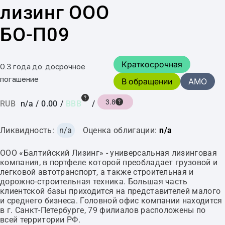
лизинг ООО
БО-П09
Краткосрочная
0.3 года до: досрочное
погашение
В обращении
AMO
3.8
RUB
n/a
/
0.00
/
BBB
/
Ликвидность:
n/a
Оценка облигации:
n/a
ООО «Балтийский Лизинг» - универсальная лизинговая
компания, в портфеле которой преобладает грузовой и
легковой автотранспорт, а также строительная и
дорожно-строительная техника. Большая часть
клиентской базы приходится на представителей малого
и среднего бизнеса. Головной офис компании находится
в г. Санкт-Петербурге, 79 филиалов расположены по
всей территории РФ.