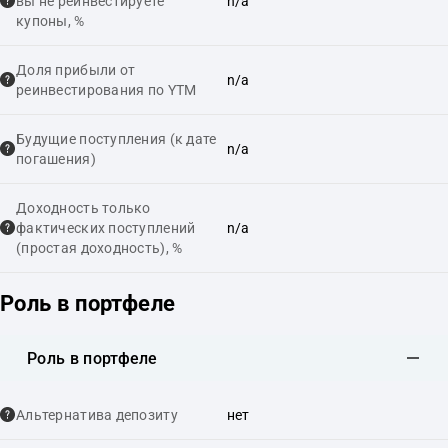
вы не реинвестируете
n/a
купоны, %
Доля прибыли от
n/a
реинвестирования по YTM
Будущие поступления (к дате
n/a
погашения)
Доходность только
фактических поступлений
n/a
(простая доходность), %
Роль в портфеле
Роль в портфеле
Альтернатива депозиту
нет