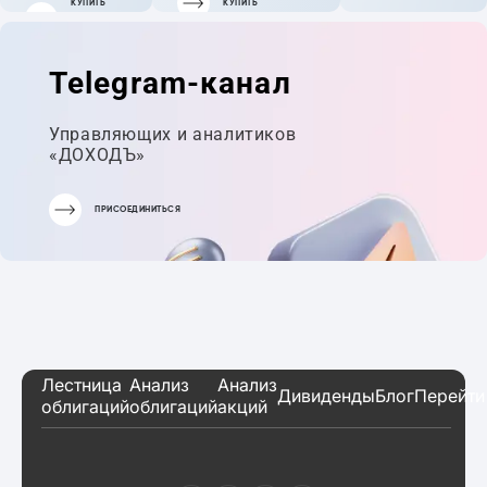
КУПИТЬ
КУПИТЬ
ГОТОВЫЙ
ПОРТФЕЛЬ
Telegram-канал
Управляющих и аналитиков
«ДОХОДЪ»
ПРИСОЕДИНИТЬСЯ
Лестница
Анализ
Анализ
Дивиденды
Блог
Перейти
облигаций
облигаций
акций