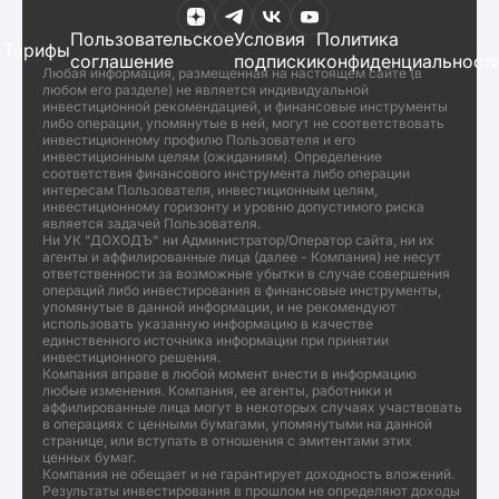
Пользовательское
Условия
Политика
Тарифы
соглашение
подписки
конфиденциальност
Любая информация, размещенная на настоящем сайте (в
любом его разделе) не является индивидуальной
инвестиционной рекомендацией, и финансовые инструменты
либо операции, упомянутые в ней, могут не соответствовать
инвестиционному профилю Пользователя и его
инвестиционным целям (ожиданиям). Определение
соответствия финансового инструмента либо операции
интересам Пользователя, инвестиционным целям,
инвестиционному горизонту и уровню допустимого риска
является задачей Пользователя.
Ни УК "ДОХОДЪ" ни Администратор/Оператор сайта, ни их
агенты и аффилированные лица (далее - Компания) не несут
ответственности за возможные убытки в случае совершения
операций либо инвестирования в финансовые инструменты,
упомянутые в данной информации, и не рекомендуют
использовать указанную информацию в качестве
единственного источника информации при принятии
инвестиционного решения.
Компания вправе в любой момент внести в информацию
любые изменения. Компания, ее агенты, работники и
аффилированные лица могут в некоторых случаях участвовать
в операциях с ценными бумагами, упомянутыми на данной
странице, или вступать в отношения с эмитентами этих
ценных бумаг.
Компания не обещает и не гарантирует доходность вложений.
Результаты инвестирования в прошлом не определяют доходы