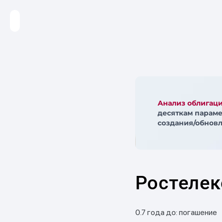
Анализ облигац
десяткам параме
создания/обновл
Ростелек
0.7 года до: погашение