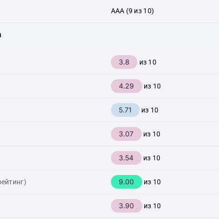
AAA (9 из 10)
а
3.8
из 10
4.29
из 10
5.71
из 10
3.07
из 10
3.54
из 10
9.00
рейтинг)
из 10
3.90
из 10