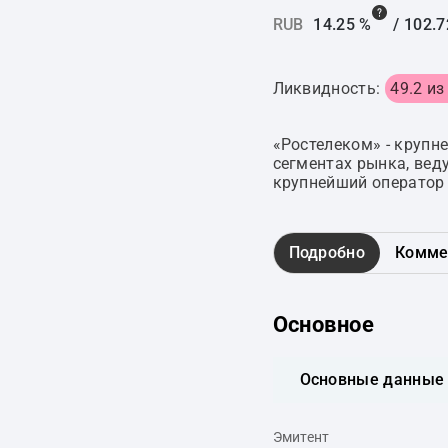
RUB
14.25 %
/
102.7
Ликвидность:
49.2 из
«Ростелеком» - крупн
сегментах рынка, вед
крупнейший оператор 
Подробно
Комме
Основное
Основные данные
Эмитент