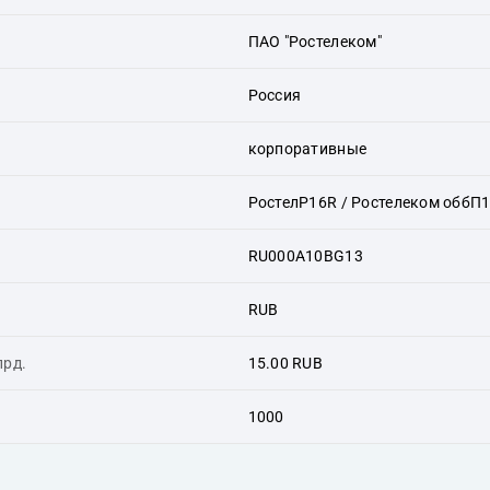
ПАО "Ростелеком"
Россия
корпоративные
РостелP16R / Ростелеком оббП
RU000A10BG13
RUB
лрд.
15.00 RUB
1000