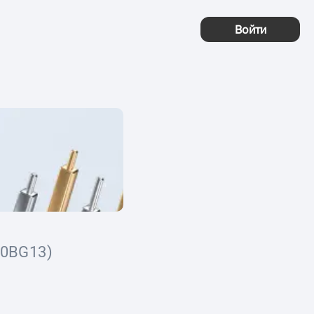
Войти
0BG13)