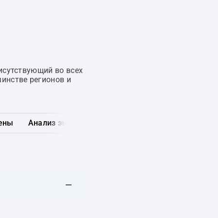
исутствующий во всех
инстве регионов и
ены
Анализ эмитента
Карта рынка
Другие обл