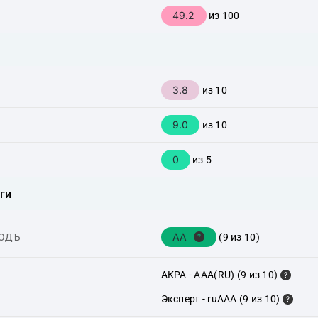
49.2
из 100
3.8
из 10
9.0
из 10
0
из 5
ги
AA
ХОДЪ
(9 из 10)
АКРА - AAA(RU) (9 из 10)
Эксперт - ruAAA (9 из 10)