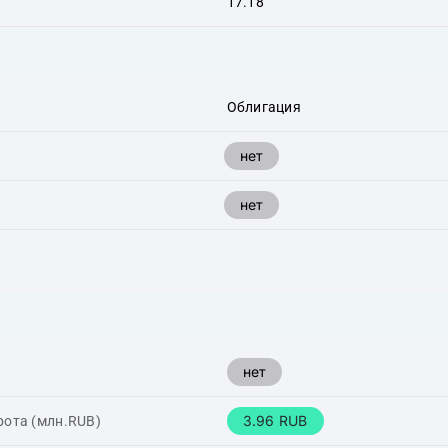
17.18
Облигация
нет
нет
нет
3.96 RUB
рота (млн.RUB)