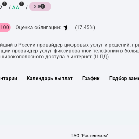
3.8
2
/
AA
/
★
 100
Оценка облигации:
(17.45%)
ейший в России провайдер цифровых услуг и решений, пр
ущий провайдер услуг фиксированной телефонии в больш
широкополосного доступа в интернет (ШПД).
нтарии
Календарь выплат
График
Подбор зам
ПАО "Ростелеком"