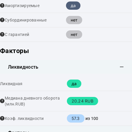
да
Амортизируемые
нет
Cубординированные
нет
С гарантией
Факторы
Ликвидность
да
Ликвидная
Медиана дневного оборота
20.24 RUB
(млн.RUB)
57.3
Коэф. ликвидности
из 100