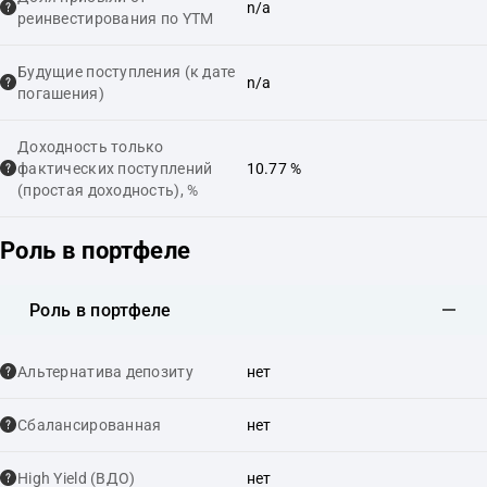
n/a
реинвестирования по YTM
Будущие поступления (к дате
n/a
погашения)
Доходность только
фактических поступлений
10.77 %
(простая доходность), %
Роль в портфеле
Роль в портфеле
Альтернатива депозиту
нет
Сбалансированная
нет
High Yield (ВДО)
нет