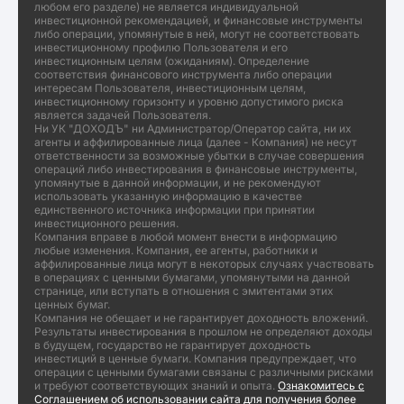
любом его разделе) не является индивидуальной
инвестиционной рекомендацией, и финансовые инструменты
либо операции, упомянутые в ней, могут не соответствовать
инвестиционному профилю Пользователя и его
инвестиционным целям (ожиданиям). Определение
соответствия финансового инструмента либо операции
интересам Пользователя, инвестиционным целям,
инвестиционному горизонту и уровню допустимого риска
является задачей Пользователя.
Ни УК "ДОХОДЪ" ни Администратор/Оператор сайта, ни их
агенты и аффилированные лица (далее - Компания) не несут
ответственности за возможные убытки в случае совершения
операций либо инвестирования в финансовые инструменты,
упомянутые в данной информации, и не рекомендуют
использовать указанную информацию в качестве
единственного источника информации при принятии
инвестиционного решения.
Компания вправе в любой момент внести в информацию
любые изменения. Компания, ее агенты, работники и
аффилированные лица могут в некоторых случаях участвовать
в операциях с ценными бумагами, упомянутыми на данной
странице, или вступать в отношения с эмитентами этих
ценных бумаг.
Компания не обещает и не гарантирует доходность вложений.
Результаты инвестирования в прошлом не определяют доходы
в будущем, государство не гарантирует доходность
инвестиций в ценные бумаги. Компания предупреждает, что
операции с ценными бумагами связаны с различными рисками
и требуют соответствующих знаний и опыта.
Ознакомитесь с
Соглашением об использовании сайта для получения более