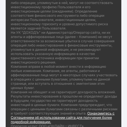
либо операции, упомянутые в ней, могут не соответствовать
инвестиционному профилю Пользователя и его
инвестиционным целям (ожиданиям). Определение
соответствия финансового инструмента либо операции
интересам Пользователя, инвестиционным целям,
инвестиционному горизонту и уровню допустимого риска
является задачей Пользователя.
Ни УК "ДОХОДЪ" ни Администратор/Оператор сайта, ни их
агенты и аффилированные лица (далее - Компания) не несут
ответственности за возможные убытки в случае совершения
операций либо инвестирования в финансовые инструменты,
упомянутые в данной информации, и не рекомендуют
использовать указанную информацию в качестве
единственного источника информации при принятии
инвестиционного решения.
Компания вправе в любой момент внести в информацию
любые изменения. Компания, ее агенты, работники и
аффилированные лица могут в некоторых случаях участвовать
в операциях с ценными бумагами, упомянутыми на данной
странице, или вступать в отношения с эмитентами этих
ценных бумаг.
Компания не обещает и не гарантирует доходность вложений.
Результаты инвестирования в прошлом не определяют доходы
в будущем, государство не гарантирует доходность
инвестиций в ценные бумаги. Компания предупреждает, что
операции с ценными бумагами связаны с различными рисками
и требуют соответствующих знаний и опыта.
Ознакомитесь с
Соглашением об использовании сайта для получения более
подробной информации.
Оператор услуг: ООО «ОНЛАЙН – ИНВЕСТ»