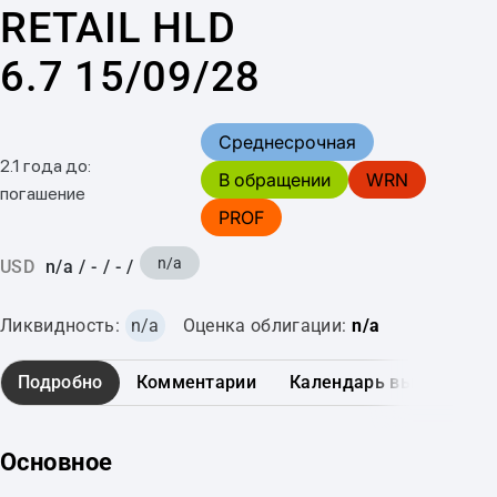
RETAIL HLD
6.7 15/09/28
Среднесрочная
2.1 года до:
В обращении
WRN
погашение
PROF
n/a
USD
n/a
/
-
/
-
/
Ликвидность:
n/a
Оценка облигации:
n/a
Подробно
Комментарии
Календарь выплат
Основное