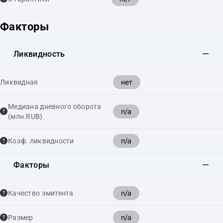
Факторы
Ликвидность
нет
Ликвидная
Медиана дневного оборота
n/a
(млн.RUB)
n/a
Коэф. ликвидности
Факторы
n/a
Качество эмитента
n/a
Размер