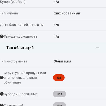
Купон (раз/год)
n/a
Тип купона
фиксированный
Дата ближайшей выплаты
n/a
Текущая доходность
n/a
Тип облигаций
Тип инструмента
Облигация
Структурный продукт или
да
иная очень сложная
облигация
нет
Cубординированные
нет
С гарантией