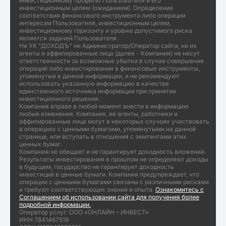
инвестиционному профилю Пользователя и его
инвестиционным целям (ожиданиям). Определение
соответствия финансового инструмента либо операции
интересам Пользователя, инвестиционным целям,
инвестиционному горизонту и уровню допустимого риска
является задачей Пользователя.
Ни УК "ДОХОДЪ" ни Администратор/Оператор сайта, ни их
агенты и аффилированные лица (далее - Компания) не несут
ответственности за возможные убытки в случае совершения
операций либо инвестирования в финансовые инструменты,
упомянутые в данной информации, и не рекомендуют
использовать указанную информацию в качестве
единственного источника информации при принятии
инвестиционного решения.
Компания вправе в любой момент внести в информацию
любые изменения. Компания, ее агенты, работники и
аффилированные лица могут в некоторых случаях участвовать
в операциях с ценными бумагами, упомянутыми на данной
странице, или вступать в отношения с эмитентами этих
ценных бумаг.
Компания не обещает и не гарантирует доходность вложений.
Результаты инвестирования в прошлом не определяют доходы
в будущем, государство не гарантирует доходность
инвестиций в ценные бумаги. Компания предупреждает, что
операции с ценными бумагами связаны с различными рисками
и требуют соответствующих знаний и опыта.
Ознакомитесь с
Соглашением об использовании сайта для получения более
подробной информации.
Оператор услуг: ООО «ОНЛАЙН – ИНВЕСТ»
ИНН 7841467519