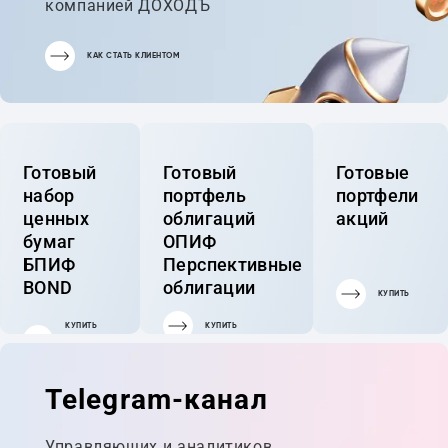
компанией ДОХОДЪ
КАК СТАТЬ КЛИЕНТОМ
Готовый
Готовый
Готовые
набор
портфель
портфели
ценных
облигаций
акций
бумаг
ОПИФ
БПИФ
Перспективные
BOND
облигации
КУПИТЬ
КУПИТЬ
КУПИТЬ
ГОТОВЫЙ
ПОРТФЕЛЬ
Telegram-канал
Управляющих и аналитиков