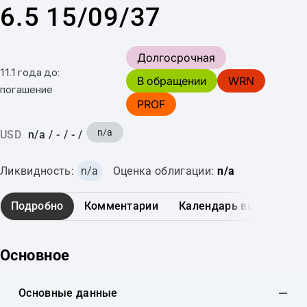
6.5 15/09/37
Долгосрочная
11.1 года до:
В обращении
WRN
погашение
PROF
n/a
USD
n/a
/
-
/
-
/
Ликвидность:
n/a
Оценка облигации:
n/a
Подробно
Комментарии
Календарь выплат
Основное
Основные данные