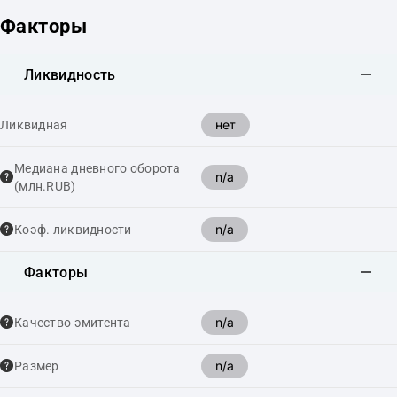
Факторы
Ликвидность
нет
Ликвидная
Медиана дневного оборота
n/a
(млн.RUB)
n/a
Коэф. ликвидности
Факторы
n/a
Качество эмитента
n/a
Размер