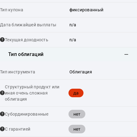
Тип купона
фиксированный
Дата ближайшей выплаты
n/a
Текущая доходность
n/a
Тип облигаций
Тип инструмента
Облигация
Структурный продукт или
да
иная очень сложная
облигация
нет
Cубординированные
нет
С гарантией