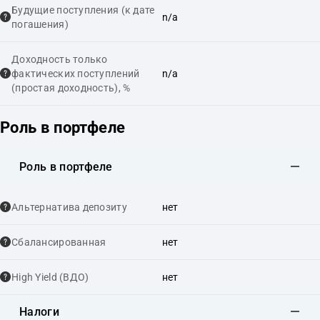
Будущие поступления (к дате
n/a
погашения)
Доходность только
фактических поступлений
n/a
(простая доходность), %
Роль в портфеле
Роль в портфеле
Альтернатива депозиту
нет
Сбалансированная
нет
High Yield (ВДО)
нет
Налоги