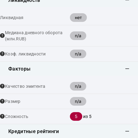
Ликвидность
нет
Ликвидная
Медиана дневного оборота
n/a
(млн.RUB)
n/a
Коэф. ликвидности
Факторы
n/a
Качество эмитента
n/a
Размер
5
Сложность
из 5
Кредитные рейтинги