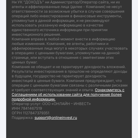
Ни УК "ДОХОДЪ" ни Администратор/Оператор сайта, ни их
агенты и аффилированные лица (далее - Компания) не несут
ответственности за возможные убытки в случае совершения
операций либо инвестирования в финансовые инструменты,
упомянутые в данной информации, и не рекомендуют
использовать указанную информацию в качестве
единственного источника информации при принятии
инвестиционного решения.
Компания вправе в любой момент внести в информацию
любые изменения. Компания, ее агенты, работники и
аффилированные лица могут в некоторых случаях участвовать
в операциях с ценными бумагами, упомянутыми на данной
странице, или вступать в отношения с эмитентами этих
ценных бумаг.
Компания не обещает и не гарантирует доходность вложений.
Результаты инвестирования в прошлом не определяют доходы
в будущем, государство не гарантирует доходность
инвестиций в ценные бумаги. Компания предупреждает, что
операции с ценными бумагами связаны с различными рисками
и требуют соответствующих знаний и опыта.
Ознакомитесь с
Соглашением об использовании сайта для получения более
подробной информации.
Оператор услуг: ООО «ОНЛАЙН – ИНВЕСТ»
ИНН 7841467519
ОГРН 1127847379351
Поддержка:
support@onlineinvest.ru