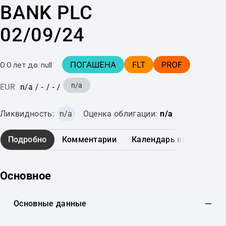
BANK PLC
02/09/24
ПОГАШЕНА
FLT
PROF
0.0 лет до: null
n/a
EUR
n/a
/
-
/
-
/
Ликвидность:
n/a
Оценка облигации:
n/a
Подробно
Комментарии
Календарь выплат
Основное
Основные данные