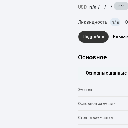
n/a
USD
n/a
/
-
/
-
/
Ликвидность:
n/a
О
Подробно
Комме
Основное
Основные данные
Эмитент
Основной заемщик
Страна заемщика