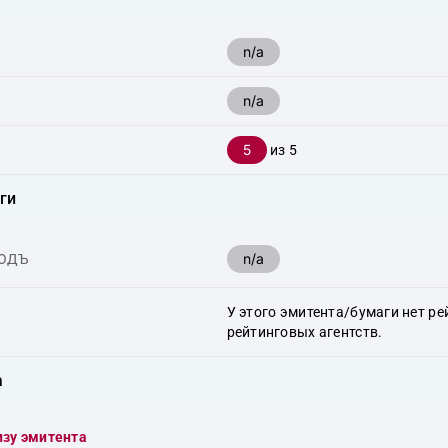
n/a
n/a
5
из 5
ги
n/a
ХОДЪ
У этого эмитента/бумаги нет ре
рейтинговых агентств.
а
изу эмитента