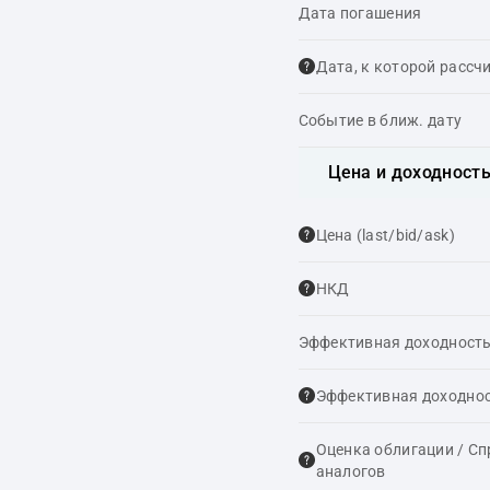
Дата погашения
Дата, к которой рассч
Событие в ближ. дату
Цена и доходност
Цена (last/bid/ask)
НКД
Эффективная доходность
Эффективная доходнос
Оценка облигации / С
аналогов