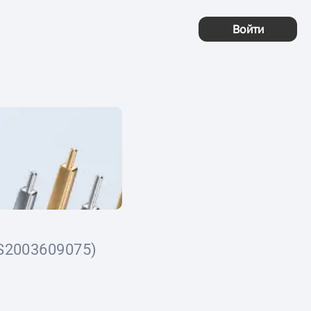
Войти
S2003609075)