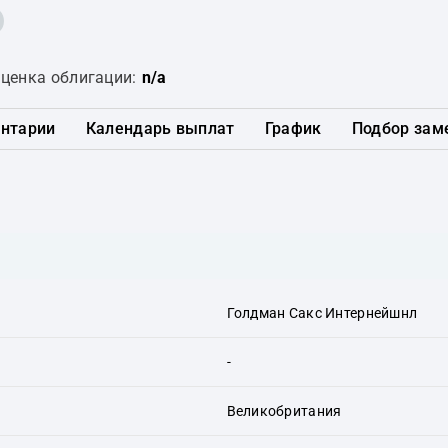
ценка облигации:
n/a
нтарии
Календарь выплат
График
Подбор зам
Голдман Сакс Интернейшнл
-
Великобритания