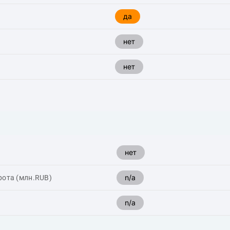
да
нет
нет
нет
n/a
рота (млн.RUB)
n/a