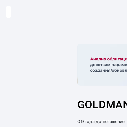
Анализ облигац
десяткам параме
создания/обновл
GOLDMAN
0.9 года до: погашение