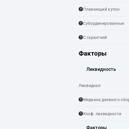
Плавающий купон
Cубординированные
С гарантией
Факторы
Ликвидность
Ликвидная
Медиана дневного обо
Коэф. ликвидности
Факторы