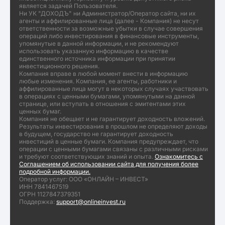
является задачей Пользователя.
Ни УК "ДОХОДЪ" ни Администратор/Оператор сайта, ни их
агенты и аффилированные лица (далее - Компания) не несут
ответственности за возможные убытки в случае совершения
операций либо инвестирования в финансовые инструменты,
упомянутые в данной информации, и не рекомендуют
использовать указанную информацию в качестве
единственного источника информации при принятии
инвестиционного решения.
Компания вправе в любой момент внести в информацию
любые изменения. Компания, ее агенты, работники и
аффилированные лица могут в некоторых случаях участвовать
в операциях с ценными бумагами, упомянутыми на данной
странице, или вступать в отношения с эмитентами этих
ценных бумаг.
Компания не обещает и не гарантирует доходность вложений.
Результаты инвестирования в прошлом не определяют доходы
в будущем, государство не гарантирует доходность
инвестиций в ценные бумаги. Компания предупреждает, что
операции с ценными бумагами связаны с различными рисками
и требуют соответствующих знаний и опыта.
Ознакомитесь с
Соглашением об использовании сайта для получения более
подробной информации.
Оператор услуг: ООО «ОНЛАЙН – ИНВЕСТ»
ИНН 7841467519
ОГРН 1127847379351
Поддержка:
support@onlineinvest.ru