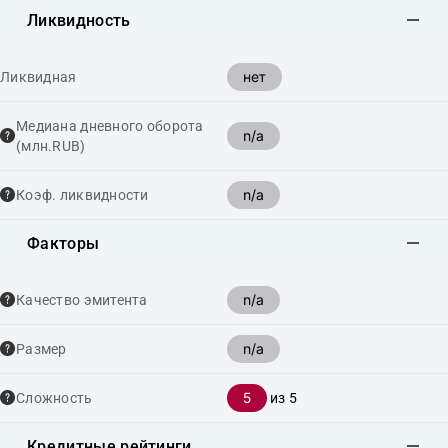
Ликвидность
нет
Ликвидная
Медиана дневного оборота
n/a
(млн.RUB)
n/a
Коэф. ликвидности
Факторы
n/a
Качество эмитента
n/a
Размер
5
Сложность
из 5
Кредитные рейтинги