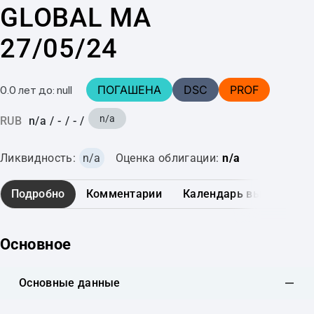
GLOBAL MA
27/05/24
ПОГАШЕНА
DSC
PROF
0.0 лет до: null
n/a
RUB
n/a
/
-
/
-
/
Ликвидность:
n/a
Оценка облигации:
n/a
Подробно
Комментарии
Календарь выплат
Основное
Основные данные