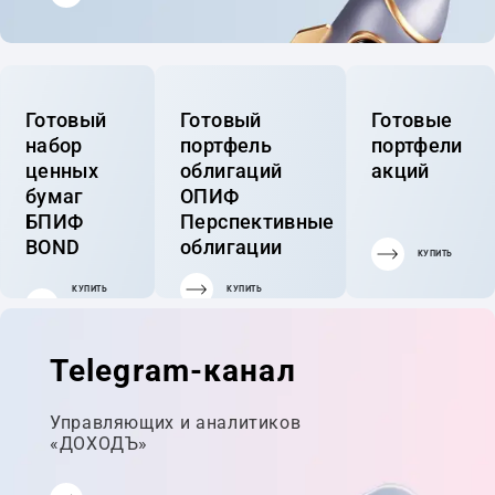
Готовый
Готовый
Готовые
набор
портфель
портфели
ценных
облигаций
акций
бумаг
ОПИФ
БПИФ
Перспективные
BOND
облигации
КУПИТЬ
КУПИТЬ
КУПИТЬ
ГОТОВЫЙ
ПОРТФЕЛЬ
Telegram-канал
Управляющих и аналитиков
«ДОХОДЪ»