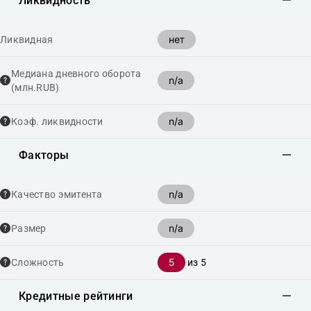
Ликвидность
нет
Ликвидная
Медиана дневного оборота
n/a
(млн.RUB)
n/a
Коэф. ликвидности
Факторы
n/a
Качество эмитента
n/a
Размер
5
Сложность
из 5
Кредитные рейтинги