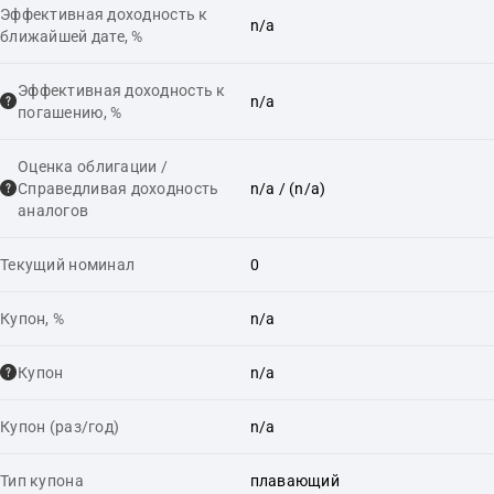
Эффективная доходность к
n/a
ближайшей дате, %
Эффективная доходность к
n/a
погашению, %
Оценка облигации /
Справедливая доходность
n/a
/ (n/a)
аналогов
Текущий номинал
0
Купон, %
n/a
Купон
n/a
Купон (раз/год)
n/a
Тип купона
плавающий