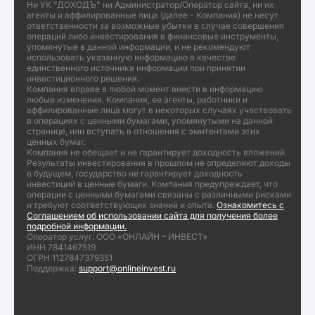
Ни УК "ДОХОДЪ" ни Администратор/Оператор сайта, ни их
агенты и аффилированные лица (далее - Компания) не несут
ответственности за возможные убытки в случае совершения
операций либо инвестирования в финансовые инструменты,
упомянутые в данной информации, и не рекомендуют
использовать указанную информацию в качестве
единственного источника информации при принятии
инвестиционного решения.
Компания вправе в любой момент внести в информацию
любые изменения. Компания, ее агенты, работники и
аффилированные лица могут в некоторых случаях участвовать
в операциях с ценными бумагами, упомянутыми на данной
странице, или вступать в отношения с эмитентами этих
ценных бумаг.
Компания не обещает и не гарантирует доходность вложений.
Результаты инвестирования в прошлом не определяют доходы
в будущем, государство не гарантирует доходность
инвестиций в ценные бумаги. Компания предупреждает, что
операции с ценными бумагами связаны с различными рисками
и требуют соответствующих знаний и опыта.
Ознакомитесь с
Соглашением об использовании сайта для получения более
подробной информации.
Оператор услуг: ООО «ОНЛАЙН – ИНВЕСТ»
ИНН 7841467519
ОГРН 1127847379351
Поддержка:
support@onlineinvest.ru