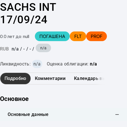
SACHS INT
17/09/24
ПОГАШЕНА
FLT
PROF
0.0 лет до: null
n/a
RUB
n/a
/
-
/
-
/
Ликвидность:
n/a
Оценка облигации:
n/a
Подробно
Комментарии
Календарь выплат
Основное
Основные данные