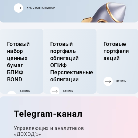
КАК СТАТЬ КЛИЕНТОМ
Готовый
Готовый
Готовые
набор
портфель
портфели
ценных
облигаций
акций
бумаг
ОПИФ
БПИФ
Перспективные
BOND
облигации
КУПИТЬ
КУПИТЬ
КУПИТЬ
ГОТОВЫЙ
ПОРТФЕЛЬ
Telegram-канал
Управляющих и аналитиков
«ДОХОДЪ»