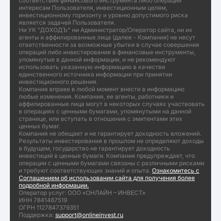
соответствия финансового инструмента либо операции
интересам Пользователя, инвестиционным целям,
инвестиционному горизонту и уровню допустимого риска
является задачей Пользователя.
Ни УК "ДОХОДЪ" ни Администратор/Оператор сайта, ни их
агенты и аффилированные лица (далее - Компания) не несут
ответственности за возможные убытки в случае совершения
операций либо инвестирования в финансовые инструменты,
упомянутые в данной информации, и не рекомендуют
использовать указанную информацию в качестве
единственного источника информации при принятии
инвестиционного решения.
Компания вправе в любой момент внести в информацию
любые изменения. Компания, ее агенты, работники и
аффилированные лица могут в некоторых случаях участвовать
в операциях с ценными бумагами, упомянутыми на данной
странице, или вступать в отношения с эмитентами этих
ценных бумаг.
Компания не обещает и не гарантирует доходность вложений.
Результаты инвестирования в прошлом не определяют доходы
в будущем, государство не гарантирует доходность
инвестиций в ценные бумаги. Компания предупреждает, что
операции с ценными бумагами связаны с различными рисками
и требуют соответствующих знаний и опыта.
Ознакомитесь с
Соглашением об использовании сайта для получения более
подробной информации.
Оператор услуг: ООО «ОНЛАЙН – ИНВЕСТ»
ИНН 7841467519
ОГРН 1127847379351
Поддержка:
support@onlineinvest.ru