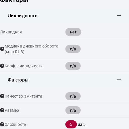
Ликвидность
нет
Ликвидная
Медиана дневного оборота
n/a
(млн.RUB)
n/a
Коэф. ликвидности
Факторы
n/a
Качество эмитента
n/a
Размер
5
Сложность
из 5