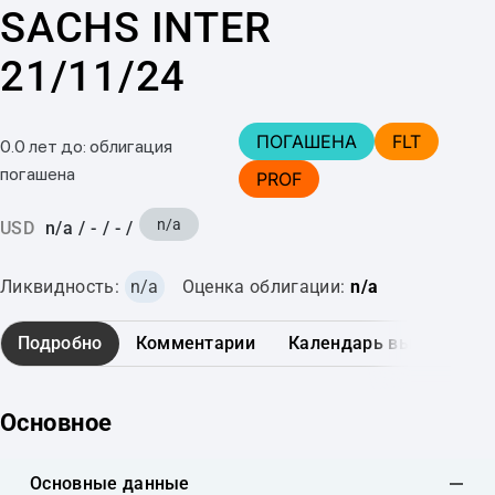
SACHS INTER
21/11/24
ПОГАШЕНА
FLT
0.0 лет до: облигация
погашена
PROF
n/a
USD
n/a
/
-
/
-
/
Ликвидность:
n/a
Оценка облигации:
n/a
Подробно
Комментарии
Календарь выплат
Основное
Основные данные