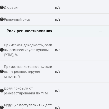
Дюрация
n/a
Рыночный риск
n/a
Риск реинвестирования
Примерная доходность, если
вы реинвестируете купоны
n/a
(YTM), %
Примерная доходность, если
вы не реинвестируете
n/a
купоны, %
Доля прибыли от
n/a
реинвестирования по YTM
Будущие поступления (к дате
n/a