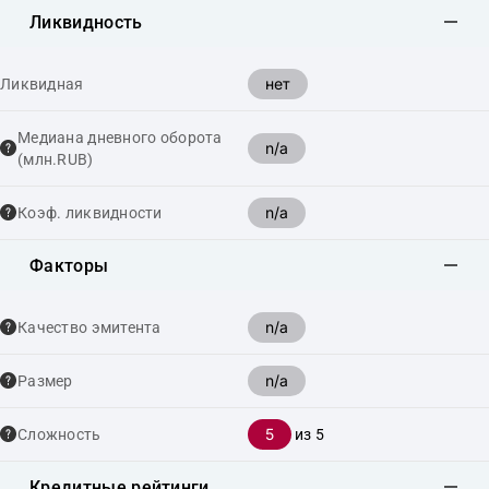
Ликвидность
нет
Ликвидная
Медиана дневного оборота
n/a
(млн.RUB)
n/a
Коэф. ликвидности
Факторы
n/a
Качество эмитента
n/a
Размер
5
Сложность
из 5
Кредитные рейтинги