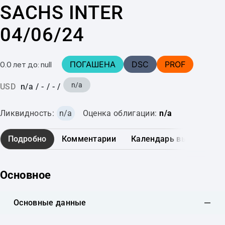
SACHS INTER
04/06/24
ПОГАШЕНА
DSC
PROF
0.0 лет до: null
n/a
USD
n/a
/
-
/
-
/
Ликвидность:
n/a
Оценка облигации:
n/a
Подробно
Комментарии
Календарь выплат
Основное
Основные данные