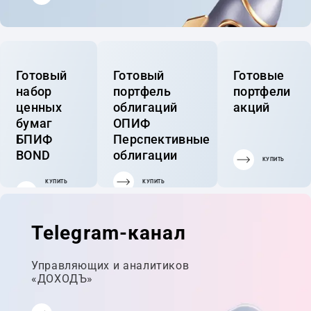
Готовый
Готовый
Готовые
набор
портфель
портфели
ценных
облигаций
акций
бумаг
ОПИФ
БПИФ
Перспективные
BOND
облигации
КУПИТЬ
КУПИТЬ
КУПИТЬ
ГОТОВЫЙ
ПОРТФЕЛЬ
Telegram-канал
Управляющих и аналитиков
«ДОХОДЪ»