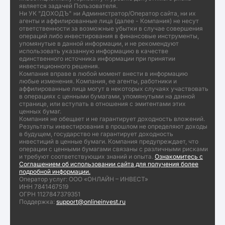
является задачей Пользователя.
Ни УК "ДОХОДЪ" ни Администратор/Оператор сайта, ни их
агенты и аффилированные лица (далее - Компания) не несут
ответственности за возможные убытки в случае совершения
операций либо инвестирования в финансовые инструменты,
упомянутые в данной информации, и не рекомендуют
использовать указанную информацию в качестве
единственного источника информации при принятии
инвестиционного решения.
Компания вправе в любой момент внести в информацию
любые изменения. Компания, ее агенты, работники и
аффилированные лица могут в некоторых случаях участвовать
в операциях с ценными бумагами, упомянутыми на данной
странице, или вступать в отношения с эмитентами этих
ценных бумаг.
Компания не обещает и не гарантирует доходность вложений.
Результаты инвестирования в прошлом не определяют доходы
в будущем, государство не гарантирует доходность
инвестиций в ценные бумаги. Компания предупреждает, что
операции с ценными бумагами связаны с различными рисками
и требуют соответствующих знаний и опыта.
Ознакомитесь с
Соглашением об использовании сайта для получения более
подробной информации.
Оператор услуг: ООО «ОНЛАЙН – ИНВЕСТ»
ИНН 7841467519
ОГРН 1127847379351
Поддержка:
support@onlineinvest.ru