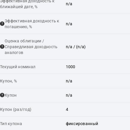
Эффективная доходность к
n/a
ближайшей дате, %
Эффективная доходность к
n/a
погашению, %
Оценка облигации /
Справедливая доходность
n/a
/ (n/a)
аналогов
Текущий номинал
1000
Купон, %
n/a
Купон
n/a
Купон (раз/год)
4
Тип купона
фиксированный