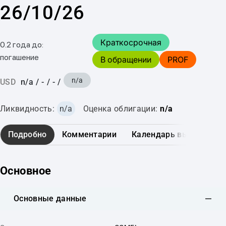
26/10/26
Краткосрочная
0.2 года до:
погашение
В обращении
PROF
n/a
USD
n/a
/
-
/
-
/
Ликвидность:
n/a
Оценка облигации:
n/a
Подробно
Комментарии
Календарь выплат
Основное
Основные данные