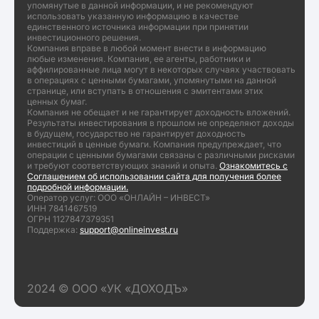
упомянутые в данной информации, и не рекомендуют
использовать указанную информацию в качестве
единственного источника информации при принятии
инвестиционного решения.
Компания вправе в любой момент внести в информацию
любые изменения. Компания, ее агенты, работники и
аффилированные лица могут в некоторых случаях участвовать
в операциях с ценными бумагами, упомянутыми на данной
странице, или вступать в отношения с эмитентами этих
ценных бумаг.
Компания не обещает и не гарантирует доходность вложений.
Результаты инвестирования в прошлом не определяют доходы
в будущем, государство не гарантирует доходность
инвестиций в ценные бумаги. Компания предупреждает, что
операции с ценными бумагами связаны с различными рисками
и требуют соответствующих знаний и опыта.
Ознакомитесь с
Соглашением об использовании сайта для получения более
подробной информации.
Оператор услуг: ООО «ОНЛАЙН – ИНВЕСТ»
ИНН 7841467519
ОГРН 1127847379351
Поддержка:
support@onlineinvest.ru
2024 © ООО «УК «ДОХОДЪ»