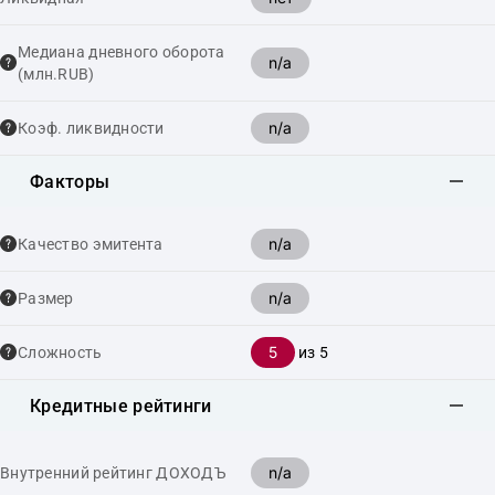
Медиана дневного оборота
n/a
(млн.RUB)
n/a
Коэф. ликвидности
Факторы
n/a
Качество эмитента
n/a
Размер
5
Сложность
из 5
Кредитные рейтинги
n/a
Внутренний рейтинг ДОХОДЪ